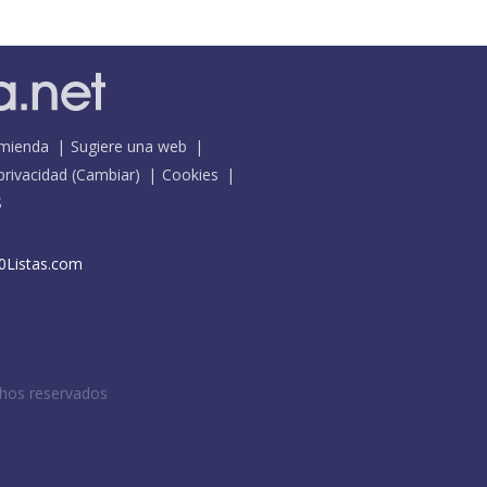
mienda
Sugiere una web
 privacidad
(
Cambiar
)
Cookies
S
0Listas.com
chos reservados