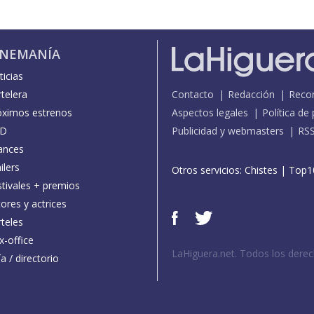
INEMANÍA
icias
telera
Contacto
Redacción
Reco
óximos estrenos
Aspectos legales
Política de
D
Publicidad y webmasters
RS
ances
ilers
Otros servicios:
Chistes
|
Top1
stivales + premios
ores y actrices
teles
x-office
LaHiguera.net. Todos los dere
a / directorio