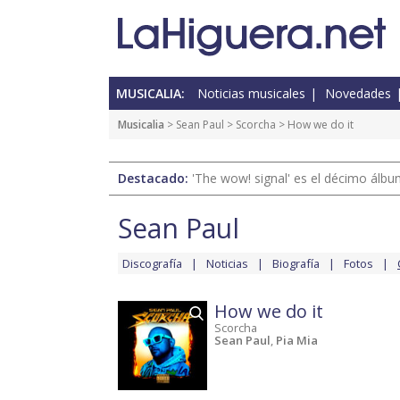
MUSICALIA:
Noticias musicales
Novedades
Musicalia
>
Sean Paul
>
Scorcha
> How we do it
Destacado:
'The wow! signal' es el décimo álb
Sean Paul
Discografía
Noticias
Biografía
Fotos
How we do it
Scorcha
Sean Paul
,
Pia Mia