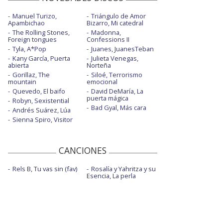
Manuel Turizo,
Triángulo de Amor
Apambichao
Bizarro, Mi catedral
The Rolling Stones,
Madonna,
Foreign tongues
Confessions II
Tyla, A*Pop
Juanes, JuanesTeban
Kany García, Puerta
Julieta Venegas,
abierta
Norteña
Gorillaz, The
Siloé, Terrorismo
mountain
emocional
Quevedo, El baifo
David DeMaría, La
puerta mágica
Robyn, Sexistential
Bad Gyal, Más cara
Andrés Suárez, Lúa
Sienna Spiro, Visitor
CANCIONES
Rels B, Tu vas sin (fav)
Rosalía y Yahritza y su
Esencia, La perla