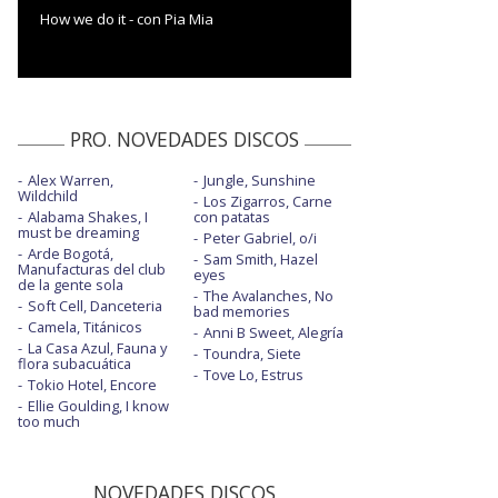
How we do it - con Pia Mia
PRO. NOVEDADES DISCOS
Alex Warren,
Jungle, Sunshine
Wildchild
Los Zigarros, Carne
Alabama Shakes, I
con patatas
must be dreaming
Peter Gabriel, o/i
Arde Bogotá,
Sam Smith, Hazel
Manufacturas del club
eyes
de la gente sola
The Avalanches, No
Soft Cell, Danceteria
bad memories
Camela, Titánicos
Anni B Sweet, Alegría
La Casa Azul, Fauna y
Toundra, Siete
flora subacuática
Tove Lo, Estrus
Tokio Hotel, Encore
Ellie Goulding, I know
too much
NOVEDADES DISCOS