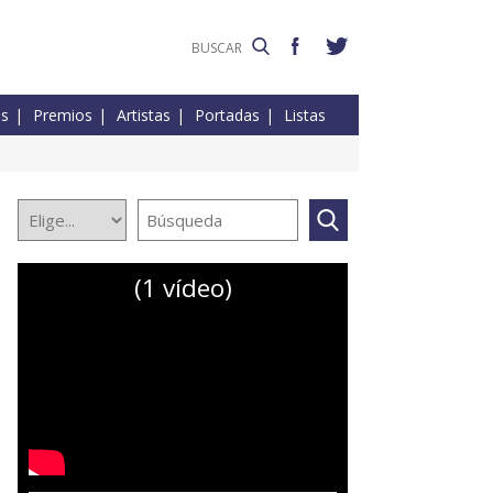
es
Premios
Artistas
Portadas
Listas
(1 vídeo)