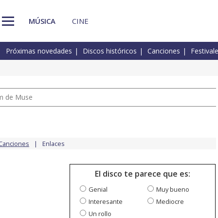
MÚSICA
CINE
Próximas novedades
Discos históricos
Canciones
Festival
um de Muse
Canciones
Enlaces
El disco te parece que es:
Genial
Muy bueno
Interesante
Mediocre
Un rollo