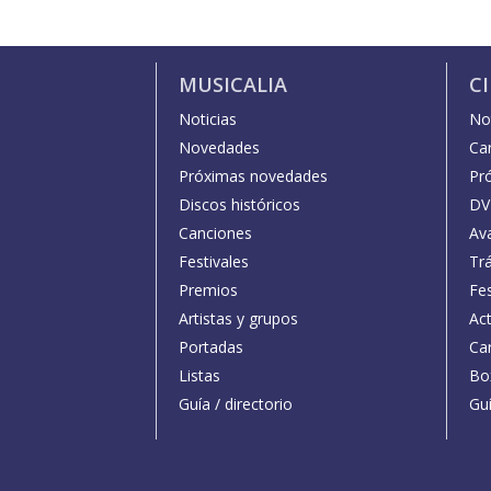
MUSICALIA
C
Noticias
Not
Novedades
Car
Próximas novedades
Pr
Discos históricos
DV
Canciones
Av
Festivales
Trá
Premios
Fe
Artistas y grupos
Act
Portadas
Car
Listas
Bo
Guía / directorio
Guí