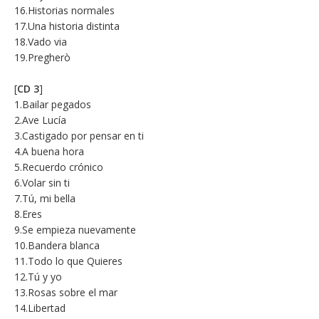
16.Historias normales
17.Una historia distinta
18.Vado via
19.Pregherò
[
CD 3
]
1.Bailar pegados
2.Ave Lucía
3.Castigado por pensar en ti
4.A buena hora
5.Recuerdo crónico
6.Volar sin ti
7.Tú, mi bella
8.Eres
9.Se empieza nuevamente
10.Bandera blanca
11.Todo lo que Quieres
12.Tú y yo
13.Rosas sobre el mar
14.Libertad