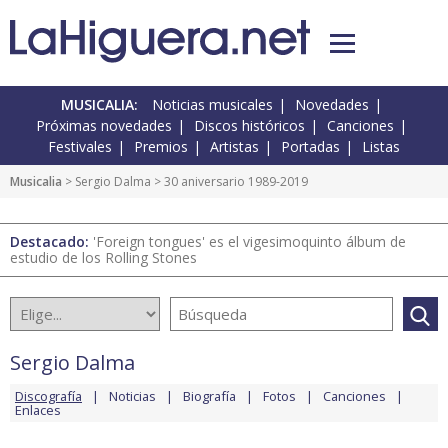
MUSICALIA:
Noticias musicales
Novedades
Próximas novedades
Discos históricos
Canciones
Festivales
Premios
Artistas
Portadas
Listas
Musicalia
>
Sergio Dalma
> 30 aniversario 1989-2019
Destacado:
'Foreign tongues' es el vigesimoquinto álbum de
estudio de los Rolling Stones
Sergio Dalma
Discografía
Noticias
Biografía
Fotos
Canciones
Enlaces