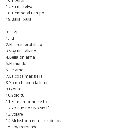
16.Tiburón
17.En mi selva
18.Tiempo al tiempo
19.Baila, baila
[
CD 2
]
1.Tú
2.El jardín prohibido
3.Soy un italiano
4.Bella sin alma
5.El mundo
6.Te amo
7.La cosa más bella
8.Yo no te pido la luna
9.Gloria
10.Solo tú
11.Este amor no se toca
12.Yo que no vivo sin tí
13.Volare
14.Mi historia entre tus dedos
15.Soy tremendo