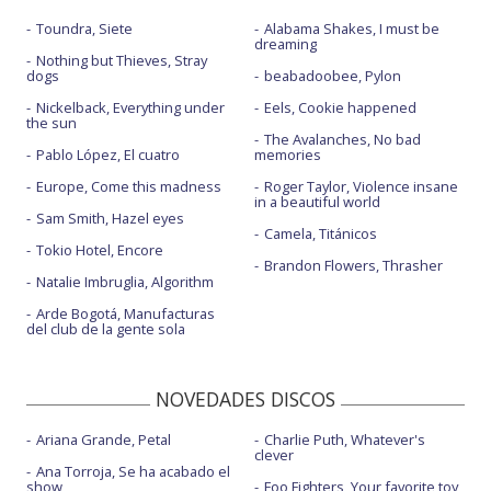
Toundra, Siete
Alabama Shakes, I must be
dreaming
Nothing but Thieves, Stray
dogs
beabadoobee, Pylon
Nickelback, Everything under
Eels, Cookie happened
the sun
The Avalanches, No bad
Pablo López, El cuatro
memories
Europe, Come this madness
Roger Taylor, Violence insane
in a beautiful world
Sam Smith, Hazel eyes
Camela, Titánicos
Tokio Hotel, Encore
Brandon Flowers, Thrasher
Natalie Imbruglia, Algorithm
Arde Bogotá, Manufacturas
del club de la gente sola
NOVEDADES DISCOS
Ariana Grande, Petal
Charlie Puth, Whatever's
clever
Ana Torroja, Se ha acabado el
show
Foo Fighters, Your favorite toy