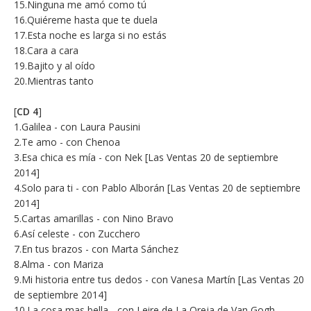
15.Ninguna me amó como tú
16.Quiéreme hasta que te duela
17.Esta noche es larga si no estás
18.Cara a cara
19.Bajito y al oído
20.Mientras tanto
[
CD 4
]
1.Galilea - con Laura Pausini
2.Te amo - con Chenoa
3.Esa chica es mía - con Nek [Las Ventas 20 de septiembre
2014]
4.Solo para ti - con Pablo Alborán [Las Ventas 20 de septiembre
2014]
5.Cartas amarillas - con Nino Bravo
6.Así celeste - con Zucchero
7.En tus brazos - con Marta Sánchez
8.Alma - con Mariza
9.Mi historia entre tus dedos - con Vanesa Martín [Las Ventas 20
de septiembre 2014]
10.La cosa mas bella - con Leire de La Oreja de Van Gogh