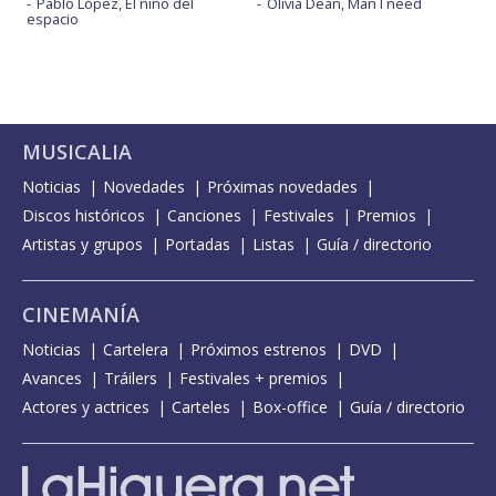
Pablo López, El niño del
Olivia Dean, Man I need
espacio
MUSICALIA
Noticias
Novedades
Próximas novedades
Discos históricos
Canciones
Festivales
Premios
Artistas y grupos
Portadas
Listas
Guía / directorio
CINEMANÍA
Noticias
Cartelera
Próximos estrenos
DVD
Avances
Tráilers
Festivales + premios
Actores y actrices
Carteles
Box-office
Guía / directorio