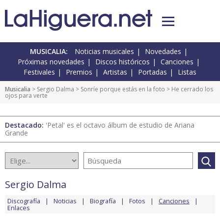
MUSICALIA:
Noticias musicales
Novedades
Próximas novedades
Discos históricos
Canciones
Festivales
Premios
Artistas
Portadas
Listas
Musicalia
>
Sergio Dalma
>
Sonríe porque estás en la foto
> He cerrado los
ojos para verte
Destacado:
'Petal' es el octavo álbum de estudio de Ariana
Grande
Sergio Dalma
Discografía
Noticias
Biografía
Fotos
Canciones
Enlaces