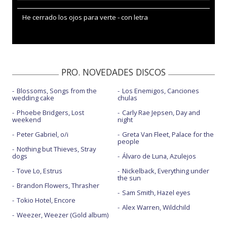
He cerrado los ojos para verte - con letra
PRO. NOVEDADES DISCOS
Blossoms, Songs from the
Los Enemigos, Canciones
wedding cake
chulas
Phoebe Bridgers, Lost
Carly Rae Jepsen, Day and
weekend
night
Peter Gabriel, o/i
Greta Van Fleet, Palace for the
people
Nothing but Thieves, Stray
dogs
Álvaro de Luna, Azulejos
Tove Lo, Estrus
Nickelback, Everything under
the sun
Brandon Flowers, Thrasher
Sam Smith, Hazel eyes
Tokio Hotel, Encore
Alex Warren, Wildchild
Weezer, Weezer (Gold album)