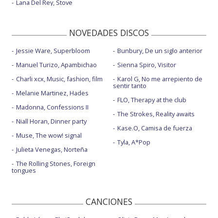
Lana Del Rey, Stove
NOVEDADES DISCOS
Jessie Ware, Superbloom
Bunbury, De un siglo anterior
Manuel Turizo, Apambichao
Sienna Spiro, Visitor
Charli xcx, Music, fashion, film
Karol G, No me arrepiento de
sentir tanto
Melanie Martinez, Hades
FLO, Therapy at the club
Madonna, Confessions II
The Strokes, Reality awaits
Niall Horan, Dinner party
Kase.O, Camisa de fuerza
Muse, The wow! signal
Tyla, A*Pop
Julieta Venegas, Norteña
The Rolling Stones, Foreign
tongues
CANCIONES