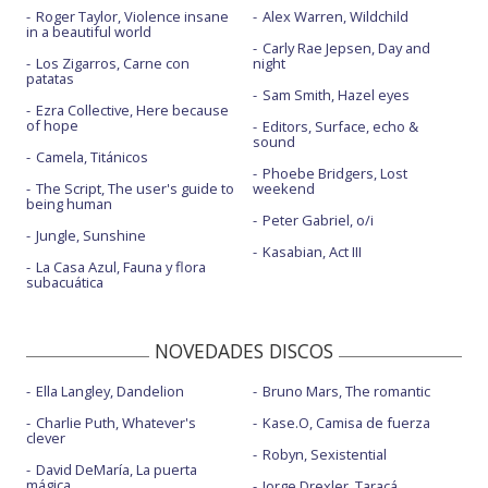
Roger Taylor, Violence insane
Alex Warren, Wildchild
in a beautiful world
Carly Rae Jepsen, Day and
Los Zigarros, Carne con
night
patatas
Sam Smith, Hazel eyes
Ezra Collective, Here because
of hope
Editors, Surface, echo &
sound
Camela, Titánicos
Phoebe Bridgers, Lost
The Script, The user's guide to
weekend
being human
Peter Gabriel, o/i
Jungle, Sunshine
Kasabian, Act III
La Casa Azul, Fauna y flora
subacuática
NOVEDADES DISCOS
Ella Langley, Dandelion
Bruno Mars, The romantic
Charlie Puth, Whatever's
Kase.O, Camisa de fuerza
clever
Robyn, Sexistential
David DeMaría, La puerta
mágica
Jorge Drexler, Taracá