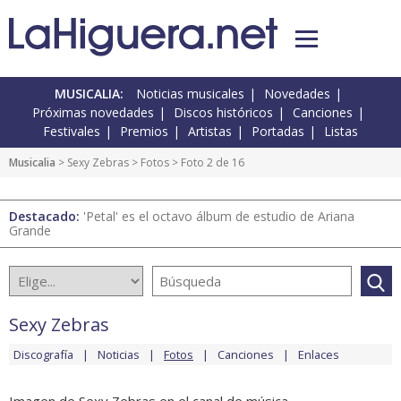
MUSICALIA:
Noticias musicales
Novedades
Próximas novedades
Discos históricos
Canciones
Festivales
Premios
Artistas
Portadas
Listas
Musicalia
>
Sexy Zebras
>
Fotos
> Foto 2 de 16
Destacado:
'Petal' es el octavo álbum de estudio de Ariana
Grande
Sexy Zebras
Discografía
Noticias
Fotos
Canciones
Enlaces