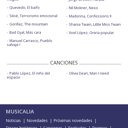
Quevedo, El baifo
Nil Moliner, Nexo
Siloé, Terrorismo emocional
Madonna, Confessions II
Gorillaz, The mountain
Shania Twain, Little Miss Twain
Bad Gyal, Más cara
Xoel López, Oniria popular
Manuel Carrasco, Pueblo
salvaje I
CANCIONES
Pablo López, El niño del
Olivia Dean, Man I need
espacio
MUSICALIA
Noticias
Novedades
Próximas novedades
Discos históricos
Canciones
Festivales
Premios