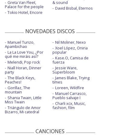
Greta Van Fleet,
& sound
Palace for the people
David Bisbal, Eternos
Tokio Hotel, Encore
NOVEDADES DISCOS
Manuel Turizo,
Nil Moliner, Nexo
Apambichao
Xoel López, Oniria
La La Love You, ¿Por
popular
qué me miráis así?
Kase.O, Camisa de
Melendi, Pop rock
fuerza
Niall Horan, Dinner
Jessie Ware,
party
Superbloom
The Black Keys,
James Blake, Trying
Peaches!
times
Gorillaz, The
Loreen, Wildfire
mountain
Manuel Carrasco,
Shania Twain, Little
Pueblo salvaje I
Miss Twain
Charli xcx, Music,
Triángulo de Amor
fashion, film
Bizarro, Mi catedral
CANCIONES