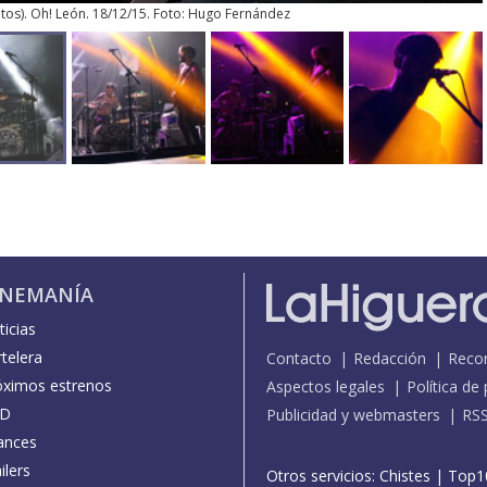
tos
). Oh! León. 18/12/15. Foto: Hugo Fernández
INEMANÍA
icias
telera
Contacto
Redacción
Reco
óximos estrenos
Aspectos legales
Política de
D
Publicidad y webmasters
RS
ances
ilers
Otros servicios:
Chistes
|
Top1