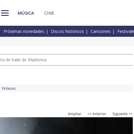
MÚSICA
CINE
Próximas novedades
Discos históricos
Canciones
Festival
pista de baile de Madonna
Enlaces
Ampliar
<< Anterior
Siguiente >>