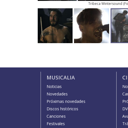
Tribeca Wintersound
(
Fo
MUSICALIA
C
Noticias
Not
Novedades
Car
Próximas novedades
Pr
Discos históricos
DV
Canciones
Av
Festivales
Trá