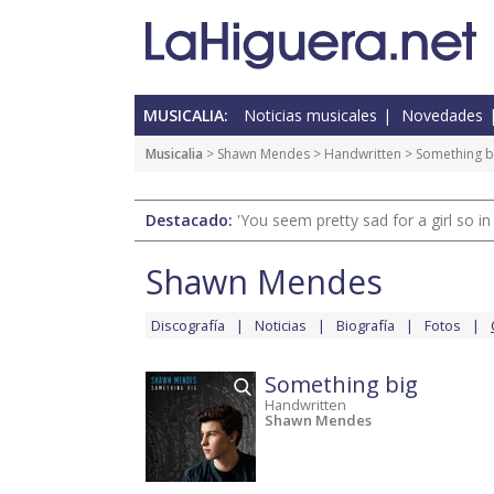
MUSICALIA:
Noticias musicales
Novedades
Musicalia
>
Shawn Mendes
>
Handwritten
> Something b
Destacado:
'You seem pretty sad for a girl so in
Shawn Mendes
Discografía
Noticias
Biografía
Fotos
Something big
Handwritten
Shawn Mendes