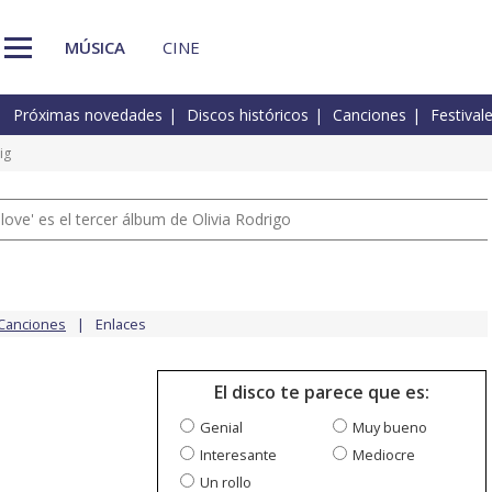
MÚSICA
CINE
Próximas novedades
Discos históricos
Canciones
Festival
ig
 love' es el tercer álbum de Olivia Rodrigo
Canciones
Enlaces
El disco te parece que es:
Genial
Muy bueno
Interesante
Mediocre
Un rollo