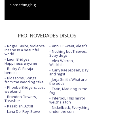
Something big
PRO. NOVEDADES DISCOS
Roger Taylor, Violence
Anni B Sweet, Alegría
insane in a beautiful
Nothing but Thieves,
world
Stray dogs
Leon Bridges,
Alex Warren,
Happiness anytime
Wildchild
Becky G, Baraja
Carly Rae Jepsen, Day
bendita
and night
Blossoms, Songs
Jorja Smith, What are
from the wedding cake
the odds
Phoebe Bridgers, Lost
Train, Mad dog in the
weekend
fog
Brandon Flowers,
Interpol, This mirror
Thrasher
weighs a ton
Kasabian, Act III
Nickelback, Everything
Lana Del Rey, Stove
under the sun