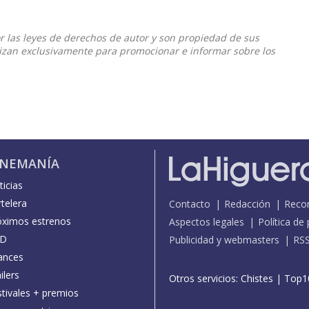
or las leyes de derechos de autor y son propiedad de sus
ilizan exclusivamente para promocionar e informar sobre los
INEMANÍA
icias
telera
Contacto
Redacción
Reco
óximos estrenos
Aspectos legales
Política de
D
Publicidad y webmasters
RS
ances
ilers
Otros servicios:
Chistes
|
Top1
stivales + premios