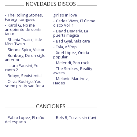
NOVEDADES DISCOS
The Rolling Stones,
girl so in love
Foreign tongues
Carlos Vives, El último
Karol G, No me
disco Vol. 1
arrepiento de sentir
David DeMaría, La
tanto
puerta mágica
Shania Twain, Little
Bad Gyal, Más cara
Miss Twain
Tyla, A*Pop
Sienna Spiro, Visitor
Xoel López, Oniria
Bunbury, De un siglo
popular
anterior
Melendi, Pop rock
Laura Pausini, Yo
The Strokes, Reality
canto 2
awaits
Robyn, Sexistential
Melanie Martinez,
Olivia Rodrigo, You
Hades
seem pretty sad for a
CANCIONES
Pablo López, El niño
Rels B, Tu vas sin (fav)
del espacio