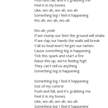
Push and fall, and it's grabbing me
Feel it in my bones
Like, wo-ah, wo-ah, wo-ah
Something big I feel it happening
Wo-ah, wo-ah, wo-ah
Wo-ah, yeah
If we stump our feet the ground will shake
If we clap our hands the walls will break
Y'all so loud won't forget our names
Cause something big is happening
Tick this spark and start a fire
Raise this up, we're feeling high
They can't tell us anything
Something big is happening
Something big I feel it happening
Out of my control
Push and fall, and it's grabbing me
Feel it in my bones
Like, wo-ah, wo-ah, wo-ah
Something big I feel it happening