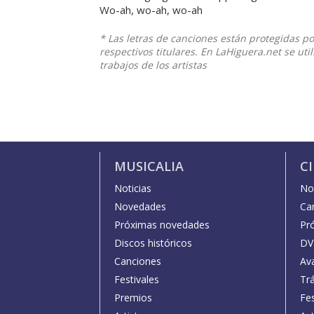
Wo-ah, wo-ah, wo-ah
* Las letras de canciones están protegidas p
respectivos titulares. En LaHiguera.net se ut
trabajos de los artistas
MUSICALIA
C
Noticias
Not
Novedades
Car
Próximas novedades
Pr
Discos históricos
DV
Canciones
Av
Festivales
Trá
Premios
Fe