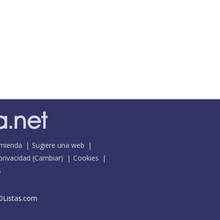
mienda
Sugiere una web
 privacidad
(
Cambiar
)
Cookies
S
0Listas.com