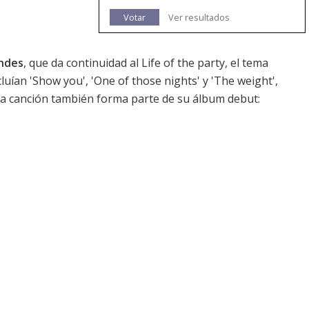
Votar
Ver resultados
ndes
, que da continuidad al
Life of the party
, el tema
luían 'Show you', 'One of those nights' y 'The weight',
a canción también forma parte de su álbum debut: