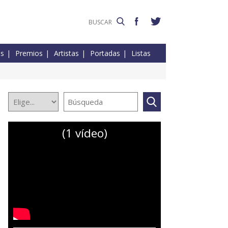
es
Premios
Artistas
Portadas
Listas
(1 vídeo)