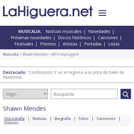
MUSICALIA:
Noticias musicales
Novedades
Próximas novedades
Discos históricos
Canciones
Festivales
Premios
Artistas
Portadas
Listas
Musicalia
>
Shawn Mendes
> MTV Unplugged
Destacado:
'Confessions II' es el regreso a la pista de baile de
Madonna
Shawn Mendes
Discografía
Noticias
Biografía
Fotos
Canciones
Enlaces