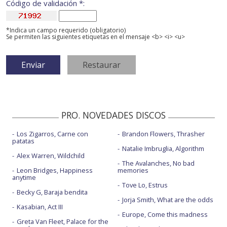
Código de validación *:
*Indica un campo requerido (obligatorio)
Se permiten las siguientes etiquetas en el mensaje <b> <i> <u>
PRO. NOVEDADES DISCOS
Los Zigarros, Carne con
Brandon Flowers, Thrasher
patatas
Natalie Imbruglia, Algorithm
Alex Warren, Wildchild
The Avalanches, No bad
Leon Bridges, Happiness
memories
anytime
Tove Lo, Estrus
Becky G, Baraja bendita
Jorja Smith, What are the odds
Kasabian, Act III
Europe, Come this madness
Greta Van Fleet, Palace for the