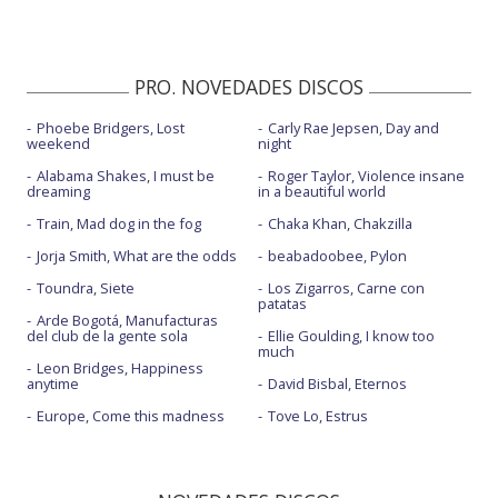
PRO. NOVEDADES DISCOS
Phoebe Bridgers, Lost
Carly Rae Jepsen, Day and
weekend
night
Alabama Shakes, I must be
Roger Taylor, Violence insane
dreaming
in a beautiful world
Train, Mad dog in the fog
Chaka Khan, Chakzilla
Jorja Smith, What are the odds
beabadoobee, Pylon
Toundra, Siete
Los Zigarros, Carne con
patatas
Arde Bogotá, Manufacturas
del club de la gente sola
Ellie Goulding, I know too
much
Leon Bridges, Happiness
anytime
David Bisbal, Eternos
Europe, Come this madness
Tove Lo, Estrus