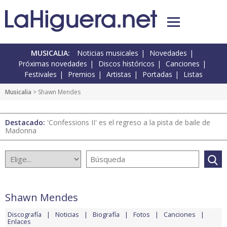
MUSICALIA:
Noticias musicales
Novedades
Próximas novedades
Discos históricos
Canciones
Festivales
Premios
Artistas
Portadas
Listas
Musicalia
> Shawn Mendes
Destacado:
'Confessions II' es el regreso a la pista de baile de
Madonna
Shawn Mendes
Discografía
Noticias
Biografía
Fotos
Canciones
Enlaces