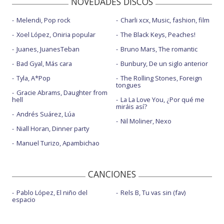
NOVEDADES DISCOS
Melendi, Pop rock
Charli xcx, Music, fashion, film
Xoel López, Oniria popular
The Black Keys, Peaches!
Juanes, JuanesTeban
Bruno Mars, The romantic
Bad Gyal, Más cara
Bunbury, De un siglo anterior
Tyla, A*Pop
The Rolling Stones, Foreign
tongues
Gracie Abrams, Daughter from
hell
La La Love You, ¿Por qué me
miráis así?
Andrés Suárez, Lúa
Nil Moliner, Nexo
Niall Horan, Dinner party
Manuel Turizo, Apambichao
CANCIONES
Pablo López, El niño del
Rels B, Tu vas sin (fav)
espacio