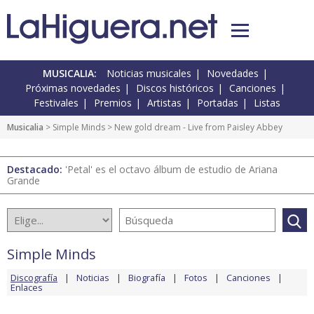
MUSICALIA:
Noticias musicales
Novedades
Próximas novedades
Discos históricos
Canciones
Festivales
Premios
Artistas
Portadas
Listas
Musicalia
>
Simple Minds
> New gold dream - Live from Paisley Abbey
Destacado:
'Petal' es el octavo álbum de estudio de Ariana
Grande
Simple Minds
Discografía
Noticias
Biografía
Fotos
Canciones
Enlaces