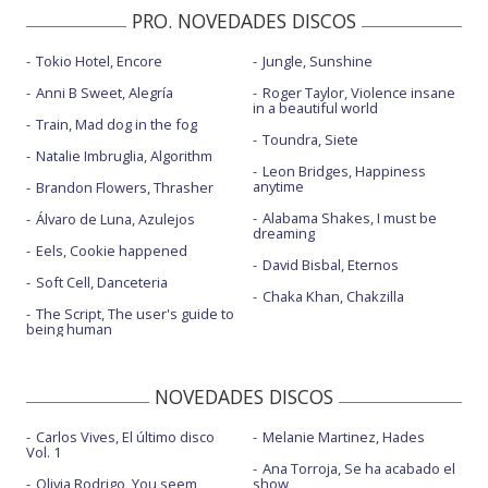
PRO. NOVEDADES DISCOS
Tokio Hotel, Encore
Jungle, Sunshine
Anni B Sweet, Alegría
Roger Taylor, Violence insane
in a beautiful world
Train, Mad dog in the fog
Toundra, Siete
Natalie Imbruglia, Algorithm
Leon Bridges, Happiness
anytime
Brandon Flowers, Thrasher
Alabama Shakes, I must be
Álvaro de Luna, Azulejos
dreaming
Eels, Cookie happened
David Bisbal, Eternos
Soft Cell, Danceteria
Chaka Khan, Chakzilla
The Script, The user's guide to
being human
NOVEDADES DISCOS
Carlos Vives, El último disco
Melanie Martinez, Hades
Vol. 1
Ana Torroja, Se ha acabado el
Olivia Rodrigo, You seem
show