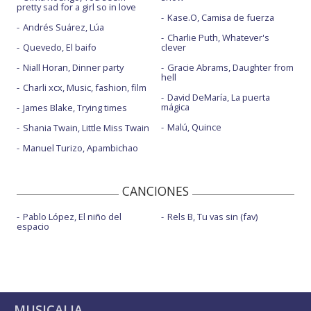
pretty sad for a girl so in love
Kase.O, Camisa de fuerza
Andrés Suárez, Lúa
Charlie Puth, Whatever's
Quevedo, El baifo
clever
Niall Horan, Dinner party
Gracie Abrams, Daughter from
hell
Charli xcx, Music, fashion, film
David DeMaría, La puerta
mágica
James Blake, Trying times
Malú, Quince
Shania Twain, Little Miss Twain
Manuel Turizo, Apambichao
CANCIONES
Pablo López, El niño del
Rels B, Tu vas sin (fav)
espacio
MUSICALIA