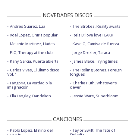
NOVEDADES DISCOS
Andrés Suárez, Lúa
The Strokes, Reality awaits
Xoel López, Oniria popular
Rels B: love love FLAKK
Melanie Martinez, Hades
Kase.O, Camisa de fuerza
FLO, Therapy at the club
Jorge Drexler, Taracá
Kany García, Puerta abierta
James Blake, Trying times
Carlos Vives, El último disco
The Rolling Stones, Foreign
Vol. 1
tongues
Fangoria, La verdad o la
Charlie Puth, Whatever's
imaginación
clever
Ella Langley, Dandelion
Jessie Ware, Superbloom
CANCIONES
Pablo López, El niño del
Taylor Swift, The fate of
espacio
Ophelia