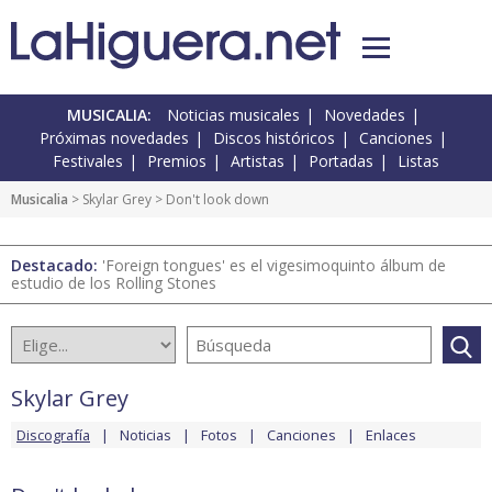
MUSICALIA:
Noticias musicales
Novedades
Próximas novedades
Discos históricos
Canciones
Festivales
Premios
Artistas
Portadas
Listas
Musicalia
>
Skylar Grey
> Don't look down
Destacado:
'Foreign tongues' es el vigesimoquinto álbum de
estudio de los Rolling Stones
Skylar Grey
Discografía
Noticias
Fotos
Canciones
Enlaces