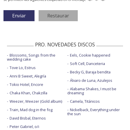
PRO. NOVEDADES DISCOS
Blossoms, Songs from the
Eels, Cookie happened
wedding cake
Soft Cell, Danceteria
Tove Lo, Estrus
Becky G, Baraja bendita
Anni B Sweet, Alegría
Álvaro de Luna, Azulejos
Tokio Hotel, Encore
Alabama Shakes, I must be
Chaka Khan, Chakzilla
dreaming
Weezer, Weezer (Gold album)
Camela, Titánicos
Train, Mad dog in the fog
Nickelback, Everything under
the sun
David Bisbal, Eternos
Peter Gabriel, o/i