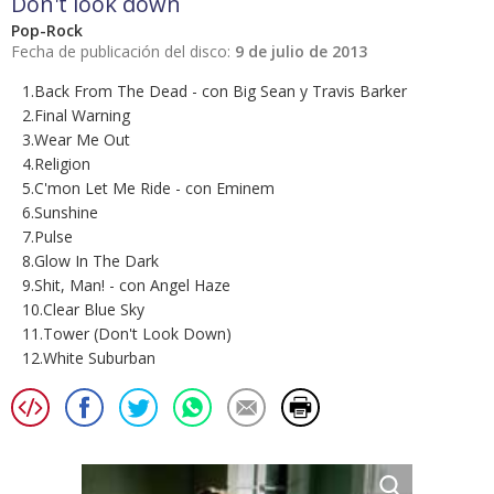
Don't look down
Pop-Rock
Fecha de publicación del disco:
9 de julio de 2013
1.Back From The Dead - con Big Sean y Travis Barker
2.Final Warning
3.Wear Me Out
4.Religion
5.C'mon Let Me Ride - con Eminem
6.Sunshine
7.Pulse
8.Glow In The Dark
9.Shit, Man! - con Angel Haze
10.Clear Blue Sky
11.Tower (Don't Look Down)
12.White Suburban