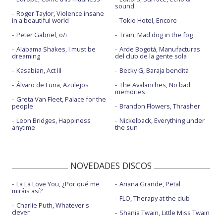
sound
Roger Taylor, Violence insane
in a beautiful world
Tokio Hotel, Encore
Peter Gabriel, o/i
Train, Mad dog in the fog
Alabama Shakes, I must be
Arde Bogotá, Manufacturas
dreaming
del club de la gente sola
Kasabian, Act III
Becky G, Baraja bendita
Álvaro de Luna, Azulejos
The Avalanches, No bad
memories
Greta Van Fleet, Palace for the
people
Brandon Flowers, Thrasher
Leon Bridges, Happiness
Nickelback, Everything under
anytime
the sun
NOVEDADES DISCOS
La La Love You, ¿Por qué me
Ariana Grande, Petal
miráis así?
FLO, Therapy at the club
Charlie Puth, Whatever's
clever
Shania Twain, Little Miss Twain