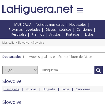
MUSICALIA:
Noticias musicales
Novedades
Próximas novedades
Discos históricos
Canciones
Festivales
Premios
Artistas
Portadas
Listas
Musicalia
>
Slowdive
> Slowdive
Destacado:
'The wow! signal' es el décimo álbum de Muse
Slowdive
Discografía
Noticias
Biografía
Fotos
Canciones
Slowdive