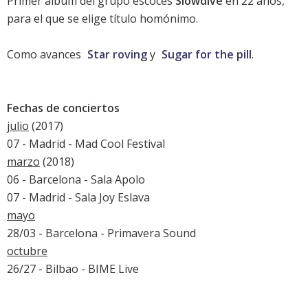
Primer álbum del grupo escocés
Slowdive
en 22 años,
para el que se elige título homónimo.
Como avances
Star roving
y
Sugar for the pill
.
Fechas de conciertos
julio
(2017)
07 - Madrid -
Mad Cool Festival
marzo
(2018)
06 - Barcelona - Sala Apolo
07 - Madrid - Sala Joy Eslava
mayo
28/03 - Barcelona -
Primavera Sound
octubre
26/27 - Bilbao -
BIME Live