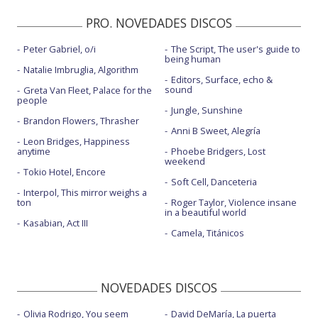
PRO. NOVEDADES DISCOS
Peter Gabriel, o/i
The Script, The user's guide to
being human
Natalie Imbruglia, Algorithm
Editors, Surface, echo &
sound
Greta Van Fleet, Palace for the
people
Jungle, Sunshine
Brandon Flowers, Thrasher
Anni B Sweet, Alegría
Leon Bridges, Happiness
anytime
Phoebe Bridgers, Lost
weekend
Tokio Hotel, Encore
Soft Cell, Danceteria
Interpol, This mirror weighs a
ton
Roger Taylor, Violence insane
in a beautiful world
Kasabian, Act III
Camela, Titánicos
NOVEDADES DISCOS
Olivia Rodrigo, You seem
David DeMaría, La puerta