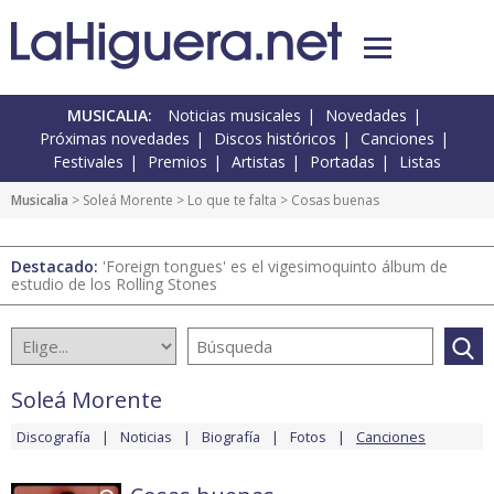
MUSICALIA:
Noticias musicales
Novedades
Próximas novedades
Discos históricos
Canciones
Festivales
Premios
Artistas
Portadas
Listas
Musicalia
>
Soleá Morente
>
Lo que te falta
> Cosas buenas
Destacado:
'Foreign tongues' es el vigesimoquinto álbum de
estudio de los Rolling Stones
Soleá Morente
Discografía
Noticias
Biografía
Fotos
Canciones