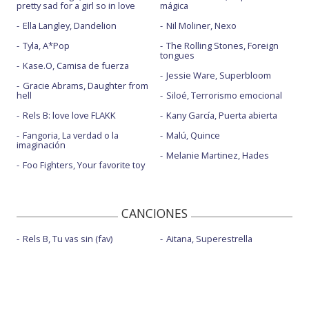
pretty sad for a girl so in love
mágica
Ella Langley, Dandelion
Nil Moliner, Nexo
Tyla, A*Pop
The Rolling Stones, Foreign
tongues
Kase.O, Camisa de fuerza
Jessie Ware, Superbloom
Gracie Abrams, Daughter from
hell
Siloé, Terrorismo emocional
Rels B: love love FLAKK
Kany García, Puerta abierta
Fangoria, La verdad o la
Malú, Quince
imaginación
Melanie Martinez, Hades
Foo Fighters, Your favorite toy
CANCIONES
Rels B, Tu vas sin (fav)
Aitana, Superestrella