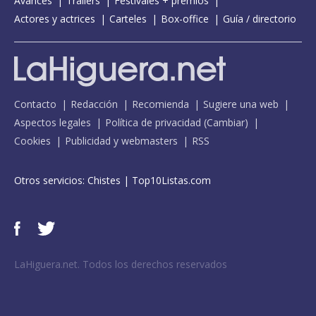
Avances
Tráilers
Festivales + premios
Actores y actrices
Carteles
Box-office
Guía / directorio
Contacto
Redacción
Recomienda
Sugiere una web
Aspectos legales
Política de privacidad
(
Cambiar
)
Cookies
Publicidad y webmasters
RSS
Otros servicios:
Chistes
|
Top10Listas.com
LaHiguera.net. Todos los derechos reservados