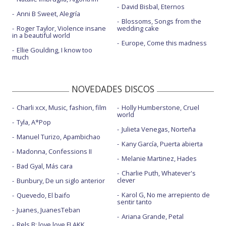
David Bisbal, Eternos
Anni B Sweet, Alegría
Blossoms, Songs from the
Roger Taylor, Violence insane
wedding cake
in a beautiful world
Europe, Come this madness
Ellie Goulding, I know too
much
NOVEDADES DISCOS
Charli xcx, Music, fashion, film
Holly Humberstone, Cruel
world
Tyla, A*Pop
Julieta Venegas, Norteña
Manuel Turizo, Apambichao
Kany García, Puerta abierta
Madonna, Confessions II
Melanie Martinez, Hades
Bad Gyal, Más cara
Charlie Puth, Whatever's
clever
Bunbury, De un siglo anterior
Karol G, No me arrepiento de
Quevedo, El baifo
sentir tanto
Juanes, JuanesTeban
Ariana Grande, Petal
Rels B: love love FLAKK