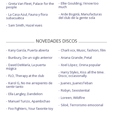
Ellie Goulding, I know too
Greta Van Fleet, Palace for the
much
people
Arde Bogotá, Manufacturas
La Casa Azul, Fauna y flora
del club de la gente sola
subacuática
Sam Smith, Hazel eyes
NOVEDADES DISCOS
Kany García, Puerta abierta
Charli xcx, Music, fashion, film
Bunbury, De un siglo anterior
Ariana Grande, Petal
David DeMaría, La puerta
Xoel López, Oniria popular
mágica
Harry Styles, Kiss all the time.
FLO, Therapy at the club
Disco, occasionally.
Karol G, No me arrepiento de
Juanes, JuanesTeban
sentir tanto
Robyn, Sexistential
Ella Langley, Dandelion
Loreen, Wildfire
Manuel Turizo, Apambichao
Siloé, Terrorismo emocional
Foo Fighters, Your favorite toy