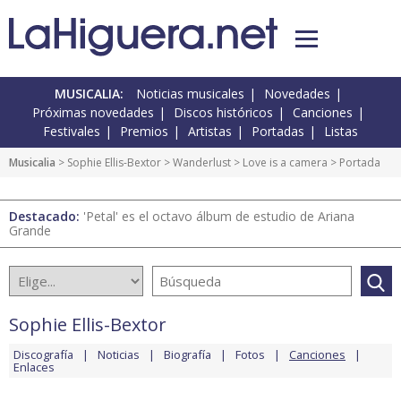
MUSICALIA:
Noticias musicales
Novedades
Próximas novedades
Discos históricos
Canciones
Festivales
Premios
Artistas
Portadas
Listas
Musicalia
>
Sophie Ellis-Bextor
>
Wanderlust
>
Love is a camera
> Portada
Destacado:
'Petal' es el octavo álbum de estudio de Ariana
Grande
Sophie Ellis-Bextor
Discografía
Noticias
Biografía
Fotos
Canciones
Enlaces