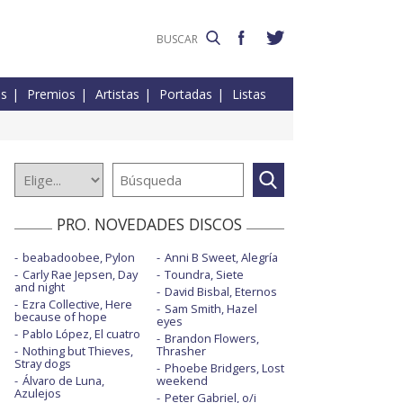
es
Premios
Artistas
Portadas
Listas
PRO. NOVEDADES DISCOS
beabadoobee, Pylon
Anni B Sweet, Alegría
Carly Rae Jepsen, Day
Toundra, Siete
and night
David Bisbal, Eternos
Ezra Collective, Here
Sam Smith, Hazel
because of hope
eyes
Pablo López, El cuatro
Brandon Flowers,
Nothing but Thieves,
Thrasher
Stray dogs
Phoebe Bridgers, Lost
Álvaro de Luna,
weekend
Azulejos
Peter Gabriel, o/i