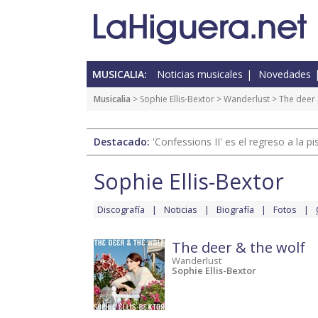
MUSICALIA:
Noticias musicales
Novedades
Musicalia
>
Sophie Ellis-Bextor
>
Wanderlust
>
The deer 
Destacado:
'Confessions II' es el regreso a la 
Sophie Ellis-Bextor
Discografía
Noticias
Biografía
Fotos
The deer & the wolf
Wanderlust
Sophie Ellis-Bextor