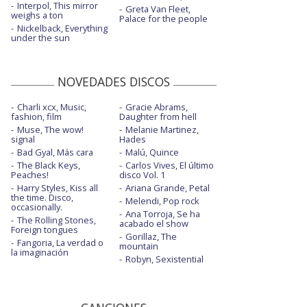
Interpol, This mirror
Greta Van Fleet,
weighs a ton
Palace for the people
Nickelback, Everything
under the sun
NOVEDADES DISCOS
Charli xcx, Music,
Gracie Abrams,
fashion, film
Daughter from hell
Muse, The wow!
Melanie Martinez,
signal
Hades
Bad Gyal, Más cara
Malú, Quince
The Black Keys,
Carlos Vives, El último
Peaches!
disco Vol. 1
Harry Styles, Kiss all
Ariana Grande, Petal
the time. Disco,
Melendi, Pop rock
occasionally.
Ana Torroja, Se ha
The Rolling Stones,
acabado el show
Foreign tongues
Gorillaz, The
Fangoria, La verdad o
mountain
la imaginación
Robyn, Sexistential