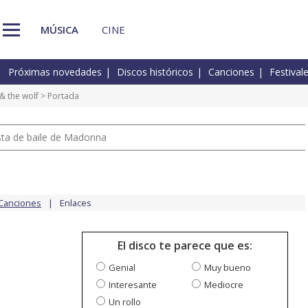
MÚSICA
CINE
Próximas novedades
Discos históricos
Canciones
Festival
& the wolf
> Portada
pista de baile de Madonna
Canciones
Enlaces
El disco te parece que es:
Genial
Muy bueno
Interesante
Mediocre
Un rollo