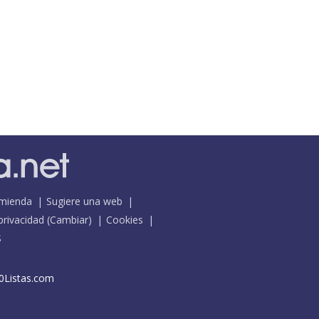
mienda
Sugiere una web
 privacidad
(
Cambiar
)
Cookies
S
0Listas.com