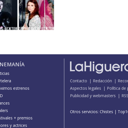
INEMANÍA
icias
telera
Contacto
Redacción
Reco
óximos estrenos
Aspectos legales
Política de
D
Publicidad y webmasters
RS
ances
ilers
Otros servicios:
Chistes
|
Top1
stivales + premios
ores y actrices