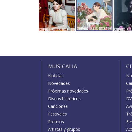
MUSICALIA
C
Noticias
Not
Novedades
Car
Próximas novedades
Pr
Discos históricos
DV
Canciones
Av
Festivales
Trá
Premios
Fe
Artistas y grupos
Act