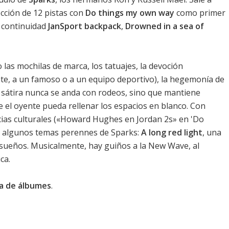
cción de 12 pistas con
Do things my own way
como primer
 continuidad
JanSport backpack
,
Drowned in a sea of
s mochilas de marca, los tatuajes, la devoción
te, a un famoso o a un equipo deportivo), la hegemonía de
La sátira nunca se anda con rodeos, sino que mantiene
 el oyente pueda rellenar los espacios en blanco. Con
ncias culturales («Howard Hughes en Jordan 2s» en '
Do
n algunos temas perennes de Sparks:
A long red light
, una
 sueños. Musicalmente, hay guiños a la New Wave, al
ca.
ica de álbumes
.