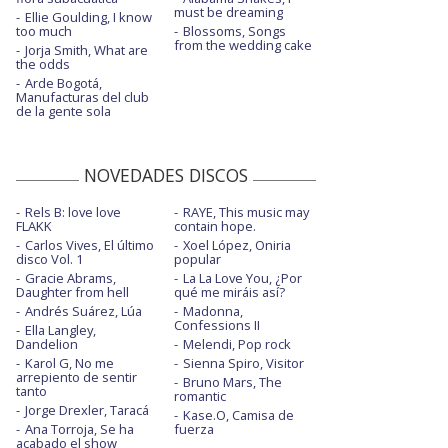
must be dreaming
Ellie Goulding, I know
too much
Blossoms, Songs
from the wedding cake
Jorja Smith, What are
the odds
Arde Bogotá,
Manufacturas del club
de la gente sola
NOVEDADES DISCOS
Rels B: love love
RAYE, This music may
FLAKK
contain hope.
Carlos Vives, El último
Xoel López, Oniria
disco Vol. 1
popular
Gracie Abrams,
La La Love You, ¿Por
Daughter from hell
qué me miráis así?
Andrés Suárez, Lúa
Madonna,
Confessions II
Ella Langley,
Dandelion
Melendi, Pop rock
Karol G, No me
Sienna Spiro, Visitor
arrepiento de sentir
Bruno Mars, The
tanto
romantic
Jorge Drexler, Taracá
Kase.O, Camisa de
Ana Torroja, Se ha
fuerza
acabado el show