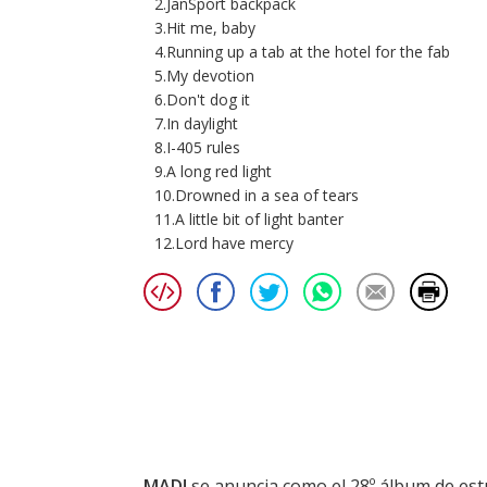
2.JanSport backpack
3.Hit me, baby
4.Running up a tab at the hotel for the fab
5.My devotion
6.Don't dog it
7.In daylight
8.I-405 rules
9.A long red light
10.Drowned in a sea of tears
11.A little bit of light banter
12.Lord have mercy
MAD!
se anuncia como el 28º álbum de es