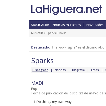
MUSICALIA:
Noticias musicales
Novedades
Musicalia
>
Sparks
> MAD!
Destacado:
'The wow! signal' es el décimo álb
Sparks
Discografía
Noticias
Biografía
Fotos
MAD!
Pop
Fecha de publicación del disco:
23 de mayo de 
1.Do things my own way