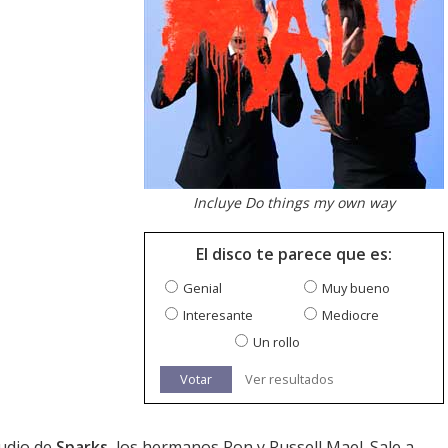
Incluye Do things my own way
El disco te parece que es:
Genial
Muy bueno
Interesante
Mediocre
Un rollo
Votar
Ver resultados
tudio de
Sparks
, los hermanos Ron y Russell Mael. Sale a