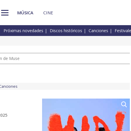
MÚSICA
CINE
Próximas novedades
Discos históricos
Canciones
Festival
um de Muse
Canciones
2025