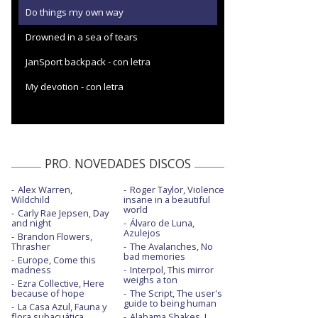
Do things my own way
Drowned in a sea of tears
JanSport backpack - con letra
My devotion - con letra
PRO. NOVEDADES DISCOS
Alex Warren,
Roger Taylor, Violence
Wildchild
insane in a beautiful
world
Carly Rae Jepsen, Day
and night
Álvaro de Luna,
Azulejos
Brandon Flowers,
Thrasher
The Avalanches, No
bad memories
Europe, Come this
madness
Interpol, This mirror
weighs a ton
Ezra Collective, Here
because of hope
The Script, The user's
guide to being human
La Casa Azul, Fauna y
flora subacuática
Alabama Shakes, I