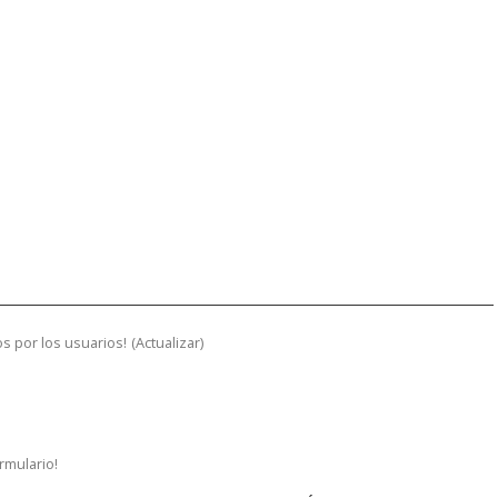
s por los usuarios!
(
Actualizar
)
ormulario!