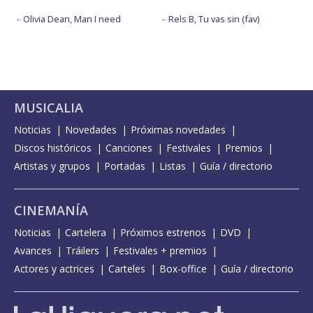
Olivia Dean, Man I need
Rels B, Tu vas sin (fav)
MUSICALIA
Noticias
Novedades
Próximas novedades
Discos históricos
Canciones
Festivales
Premios
Artistas y grupos
Portadas
Listas
Guía / directorio
CINEMANÍA
Noticias
Cartelera
Próximos estrenos
DVD
Avances
Tráilers
Festivales + premios
Actores y actrices
Carteles
Box-office
Guía / directorio