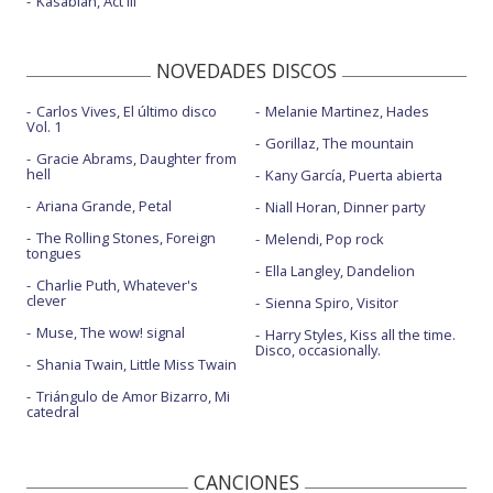
Kasabian, Act III
NOVEDADES DISCOS
Carlos Vives, El último disco
Melanie Martinez, Hades
Vol. 1
Gorillaz, The mountain
Gracie Abrams, Daughter from
hell
Kany García, Puerta abierta
Ariana Grande, Petal
Niall Horan, Dinner party
The Rolling Stones, Foreign
Melendi, Pop rock
tongues
Ella Langley, Dandelion
Charlie Puth, Whatever's
clever
Sienna Spiro, Visitor
Muse, The wow! signal
Harry Styles, Kiss all the time.
Disco, occasionally.
Shania Twain, Little Miss Twain
Triángulo de Amor Bizarro, Mi
catedral
CANCIONES