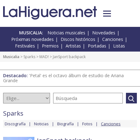
MUSICALIA:
Noticias musicales
Novedades
Próximas novedades
Discos históricos
Canciones
Festivales
Premios
Artistas
Portadas
Listas
Musicalia
>
Sparks
>
MAD!
> JanSport backpack
Destacado:
'Petal' es el octavo álbum de estudio de Ariana
Grande
Sparks
Discografía
Noticias
Biografía
Fotos
Canciones