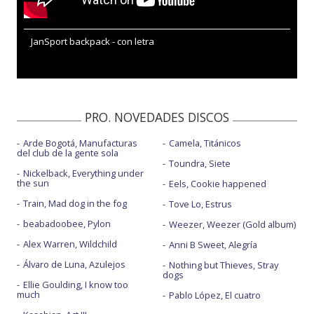
JanSport backpack - con letra
PRO. NOVEDADES DISCOS
Arde Bogotá, Manufacturas
Camela, Titánicos
del club de la gente sola
Toundra, Siete
Nickelback, Everything under
the sun
Eels, Cookie happened
Train, Mad dog in the fog
Tove Lo, Estrus
beabadoobee, Pylon
Weezer, Weezer (Gold album)
Alex Warren, Wildchild
Anni B Sweet, Alegría
Álvaro de Luna, Azulejos
Nothing but Thieves, Stray
dogs
Ellie Goulding, I know too
much
Pablo López, El cuatro