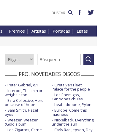
es
Premios
Artistas
Portadas
Listas
PRO. NOVEDADES DISCOS
Peter Gabriel, o/i
Greta Van Fleet,
Palace for the people
Interpol, This mirror
weighs a ton
Los Enemigos,
Canciones chulas
Ezra Collective, Here
because of hope
beabadoobee, Pylon
Sam Smith, Hazel
Europe, Come this
eyes
madness
Weezer, Weezer
Nickelback, Everything
(Gold album)
under the sun
Los Zigarros, Carne
Carly Rae Jepsen, Day