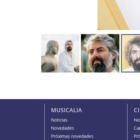
MUSICALIA
C
Noticias
Not
Novedades
Car
Próximas novedades
Pr