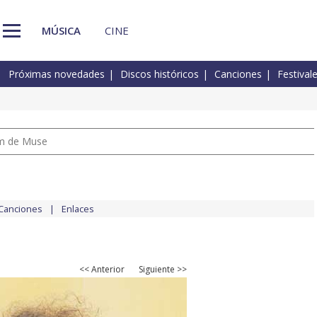
MÚSICA
CINE
Próximas novedades
Discos históricos
Canciones
Festival
um de Muse
Canciones
Enlaces
<< Anterior
Siguiente >>