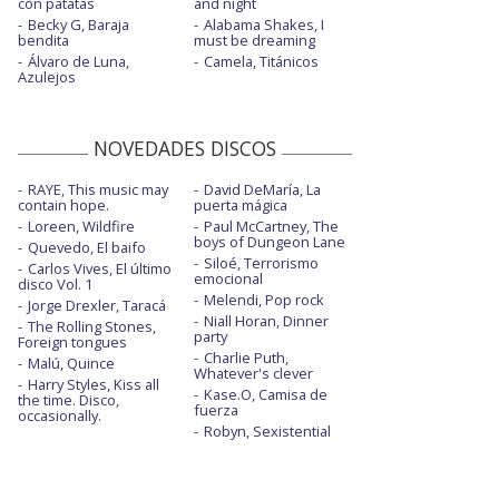
con patatas
and night
Becky G, Baraja
Alabama Shakes, I
bendita
must be dreaming
Álvaro de Luna,
Camela, Titánicos
Azulejos
NOVEDADES DISCOS
RAYE, This music may
David DeMaría, La
contain hope.
puerta mágica
Loreen, Wildfire
Paul McCartney, The
boys of Dungeon Lane
Quevedo, El baifo
Siloé, Terrorismo
Carlos Vives, El último
emocional
disco Vol. 1
Melendi, Pop rock
Jorge Drexler, Taracá
Niall Horan, Dinner
The Rolling Stones,
party
Foreign tongues
Charlie Puth,
Malú, Quince
Whatever's clever
Harry Styles, Kiss all
Kase.O, Camisa de
the time. Disco,
fuerza
occasionally.
Robyn, Sexistential