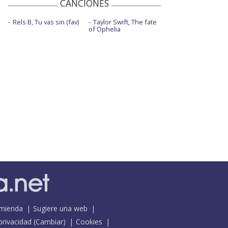
CANCIONES
Rels B, Tu vas sin (fav)
Taylor Swift, The fate
of Ophelia
mienda
Sugiere una web
 privacidad
(
Cambiar
)
Cookies