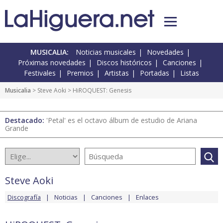
MUSICALIA:
Noticias musicales
Novedades
Próximas novedades
Discos históricos
Canciones
Festivales
Premios
Artistas
Portadas
Listas
Musicalia
>
Steve Aoki
> HiROQUEST: Genesis
Destacado:
'Petal' es el octavo álbum de estudio de Ariana
Grande
Steve Aoki
Discografía
Noticias
Canciones
Enlaces