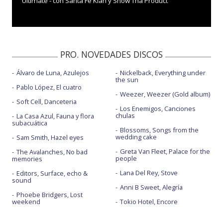
Ultimate - con Santa Fe Klan y Snow Tha Product
PRO. NOVEDADES DISCOS
Álvaro de Luna, Azulejos
Nickelback, Everything under
the sun
Pablo López, El cuatro
Weezer, Weezer (Gold album)
Soft Cell, Danceteria
Los Enemigos, Canciones
chulas
La Casa Azul, Fauna y flora
subacuática
Blossoms, Songs from the
wedding cake
Sam Smith, Hazel eyes
Greta Van Fleet, Palace for the
The Avalanches, No bad
people
memories
Lana Del Rey, Stove
Editors, Surface, echo &
sound
Anni B Sweet, Alegría
Phoebe Bridgers, Lost
weekend
Tokio Hotel, Encore