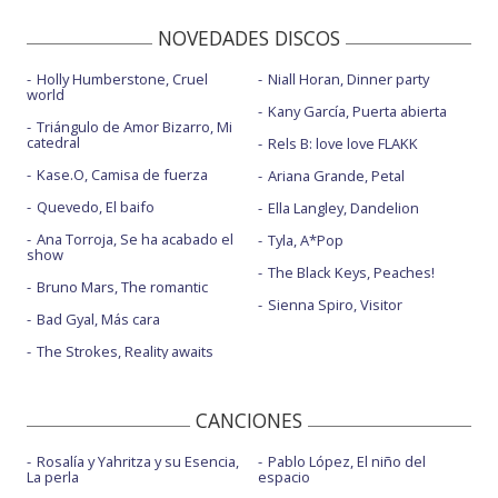
NOVEDADES DISCOS
Holly Humberstone, Cruel
Niall Horan, Dinner party
world
Kany García, Puerta abierta
Triángulo de Amor Bizarro, Mi
catedral
Rels B: love love FLAKK
Kase.O, Camisa de fuerza
Ariana Grande, Petal
Quevedo, El baifo
Ella Langley, Dandelion
Ana Torroja, Se ha acabado el
Tyla, A*Pop
show
The Black Keys, Peaches!
Bruno Mars, The romantic
Sienna Spiro, Visitor
Bad Gyal, Más cara
The Strokes, Reality awaits
CANCIONES
Rosalía y Yahritza y su Esencia,
Pablo López, El niño del
La perla
espacio