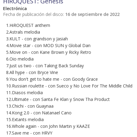
HiROQUEST: Genesis
Electrónica
Fecha de publicación del disco:
16 de septiembre de 2022
1.HiROQUEST anthem
2.Astrals melodia
3.KULT - con grandson y Jasiah
4.Movie star - con MOD SUN y Global Dan
5.Move on - con Kane Brown y Ricky Retro
6.Oio melodia
7.Just us two - con Taking Back Sunday
8.All hype - con Bryce Vine
9.You don't get to hate me - con Goody Grace
10.Russian roulette - con Sueco y No Love For The Middle Child
11.Diasos melodia
12.Ultimate - con Santa Fe Klan y Snow Tha Product
13.Chichi - con Guaynaa
14.Kong 2.0 - con Natanael Cano
15.Extants melodia
16.Whole again - con John Martin y KAAZE
17.Save me - con HRVY