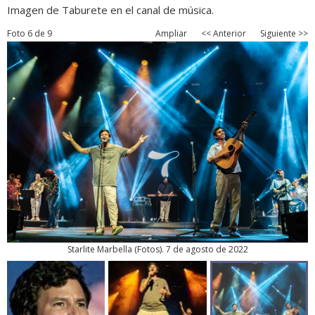
Imagen de Taburete en el canal de música.
Foto 6 de 9
Ampliar
<< Anterior
Siguiente >>
Starlite Marbella
(
Fotos
). 7 de agosto de 2022