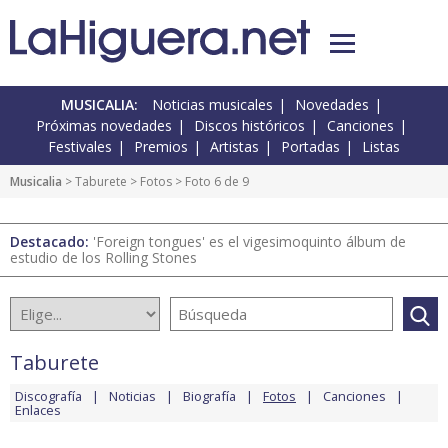
MUSICALIA:
Noticias musicales
Novedades
Próximas novedades
Discos históricos
Canciones
Festivales
Premios
Artistas
Portadas
Listas
Musicalia
>
Taburete
>
Fotos
> Foto 6 de 9
Destacado:
'Foreign tongues' es el vigesimoquinto álbum de
estudio de los Rolling Stones
Taburete
Discografía
Noticias
Biografía
Fotos
Canciones
Enlaces