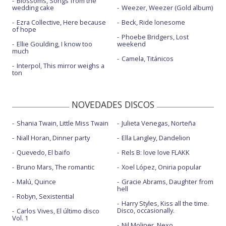
Blossoms, Songs from the
wedding cake
Weezer, Weezer (Gold album)
Ezra Collective, Here because
Beck, Ride lonesome
of hope
Phoebe Bridgers, Lost
Ellie Goulding, I know too
weekend
much
Camela, Titánicos
Interpol, This mirror weighs a
ton
NOVEDADES DISCOS
Shania Twain, Little Miss Twain
Julieta Venegas, Norteña
Niall Horan, Dinner party
Ella Langley, Dandelion
Quevedo, El baifo
Rels B: love love FLAKK
Bruno Mars, The romantic
Xoel López, Oniria popular
Malú, Quince
Gracie Abrams, Daughter from
hell
Robyn, Sexistential
Harry Styles, Kiss all the time.
Disco, occasionally.
Carlos Vives, El último disco
Vol. 1
Nil Moliner, Nexo