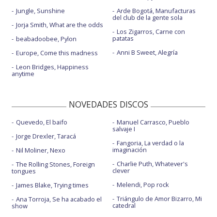
Jungle, Sunshine
Arde Bogotá, Manufacturas
del club de la gente sola
Jorja Smith, What are the odds
Los Zigarros, Carne con
patatas
beabadoobee, Pylon
Anni B Sweet, Alegría
Europe, Come this madness
Leon Bridges, Happiness
anytime
NOVEDADES DISCOS
Quevedo, El baifo
Manuel Carrasco, Pueblo
salvaje I
Jorge Drexler, Taracá
Fangoria, La verdad o la
imaginación
Nil Moliner, Nexo
Charlie Puth, Whatever's
The Rolling Stones, Foreign
clever
tongues
Melendi, Pop rock
James Blake, Trying times
Triángulo de Amor Bizarro, Mi
Ana Torroja, Se ha acabado el
catedral
show