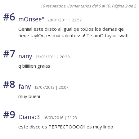
10 resultados. Comentarios del 6 al 10. Página 2 de 2
#6
mOnsee"
28/01/2011 | 22:57
Geniial este diisco al igual qe toDos los demas qe
tiene taylOr, es mui talentossa! Te amO taylor swift
#7
nany
15/03/2011 | 20:29
q biiiiiien graias
#8
fany
13/07/2013 | 20:07
muy bueni
#9
Diana:3
16/03/2016 | 21:23
este disco es PERFECTOOOO!! es muy lindo