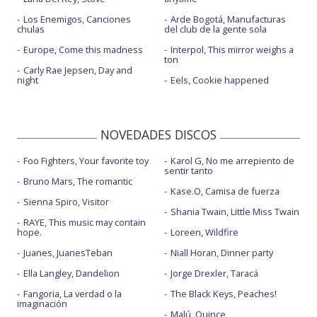
Los Enemigos, Canciones
Arde Bogotá, Manufacturas
chulas
del club de la gente sola
Europe, Come this madness
Interpol, This mirror weighs a
ton
Carly Rae Jepsen, Day and
night
Eels, Cookie happened
NOVEDADES DISCOS
Foo Fighters, Your favorite toy
Karol G, No me arrepiento de
sentir tanto
Bruno Mars, The romantic
Kase.O, Camisa de fuerza
Sienna Spiro, Visitor
Shania Twain, Little Miss Twain
RAYE, This music may contain
hope.
Loreen, Wildfire
Juanes, JuanesTeban
Niall Horan, Dinner party
Ella Langley, Dandelion
Jorge Drexler, Taracá
Fangoria, La verdad o la
The Black Keys, Peaches!
imaginación
Malú, Quince