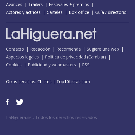
Avances
Tráilers
Festivales + premios
Actores y actrices
Carteles
Box-office
Guía / directorio
Contacto
Redacción
Recomienda
Sugiere una web
Aspectos legales
Política de privacidad
(
Cambiar
)
Cookies
Publicidad y webmasters
RSS
Otros servicios:
Chistes
|
Top10Listas.com
LaHiguera.net. Todos los derechos reservados