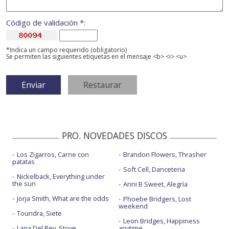
Código de validación *:
*Indica un campo requerido (obligatorio)
Se permiten las siguientes etiquetas en el mensaje <b> <i> <u>
PRO. NOVEDADES DISCOS
Los Zigarros, Carne con
Brandon Flowers, Thrasher
patatas
Soft Cell, Danceteria
Nickelback, Everything under
the sun
Anni B Sweet, Alegría
Jorja Smith, What are the odds
Phoebe Bridgers, Lost
weekend
Toundra, Siete
Leon Bridges, Happiness
Lana Del Rey, Stove
anytime