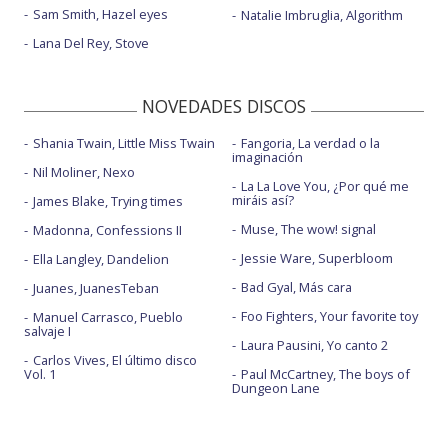
Sam Smith, Hazel eyes
Natalie Imbruglia, Algorithm
Lana Del Rey, Stove
NOVEDADES DISCOS
Shania Twain, Little Miss Twain
Fangoria, La verdad o la
imaginación
Nil Moliner, Nexo
La La Love You, ¿Por qué me
miráis así?
James Blake, Trying times
Muse, The wow! signal
Madonna, Confessions II
Jessie Ware, Superbloom
Ella Langley, Dandelion
Bad Gyal, Más cara
Juanes, JuanesTeban
Foo Fighters, Your favorite toy
Manuel Carrasco, Pueblo
salvaje I
Laura Pausini, Yo canto 2
Carlos Vives, El último disco
Vol. 1
Paul McCartney, The boys of
Dungeon Lane