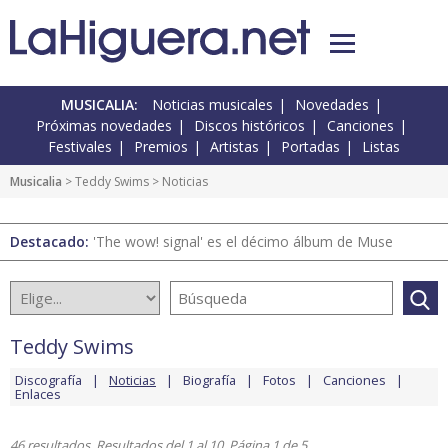
MUSICALIA:
Noticias musicales
Novedades
Próximas novedades
Discos históricos
Canciones
Festivales
Premios
Artistas
Portadas
Listas
Musicalia
>
Teddy Swims
> Noticias
Destacado:
'The wow! signal' es el décimo álbum de Muse
Teddy Swims
Discografía
Noticias
Biografía
Fotos
Canciones
Enlaces
46 resultados. Resultados del 1 al 10. Página 1 de 5