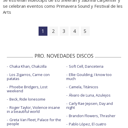
se celebran eventos como Primavera Sound y Festival de les
Arts
1
2
3
4
5
PRO. NOVEDADES DISCOS
Chaka Khan, Chakzilla
Soft Cell, Danceteria
Los Zigarros, Carne con
Ellie Goulding, I know too
patatas
much
Phoebe Bridgers, Lost
Camela, Titánicos
weekend
Álvaro de Luna, Azulejos
Beck, Ride lonesome
Carly Rae Jepsen, Day and
Roger Taylor, Violence insane
night
in a beautiful world
Brandon Flowers, Thrasher
Greta Van Fleet, Palace for the
people
Pablo López, El cuatro