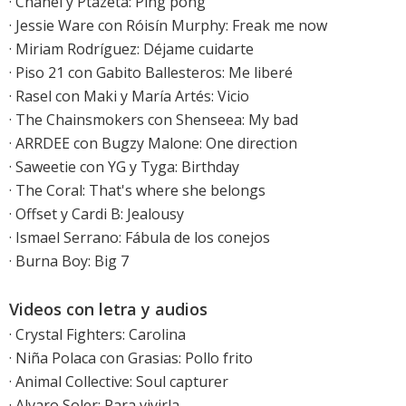
·
Chanel y Ptazeta: Ping pong
·
Jessie Ware con Róisín Murphy: Freak me now
·
Miriam Rodríguez: Déjame cuidarte
· Piso 21 con Gabito Ballesteros: Me liberé
· Rasel con Maki y María Artés: Vicio
· The Chainsmokers con Shenseea: My bad
· ARRDEE con Bugzy Malone: One direction
· Saweetie con YG y Tyga: Birthday
· The Coral: That's where she belongs
· Offset y Cardi B: Jealousy
·
Ismael Serrano: Fábula de los conejos
·
Burna Boy: Big 7
Videos con letra y audios
·
Crystal Fighters: Carolina
·
Niña Polaca con Grasias: Pollo frito
·
Animal Collective: Soul capturer
· Alvaro Soler: Para vivirla