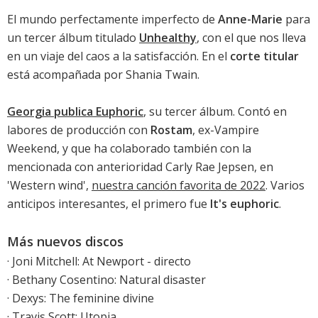
El mundo perfectamente imperfecto de
Anne-Marie
para
un tercer álbum titulado
Unhealthy
, con el que nos lleva
en un viaje del caos a la satisfacción. En el
corte titular
está acompañada por Shania Twain.
Georgia publica Euphoric
, su tercer álbum. Contó en
labores de producción con
Rostam
, ex-Vampire
Weekend, y que ha colaborado también con la
mencionada con anterioridad Carly Rae Jepsen, en
'
Western wind
',
nuestra canción favorita de 2022
. Varios
anticipos interesantes, el primero fue
It's euphoric
.
Más nuevos discos
·
Joni Mitchell: At Newport
- directo
·
Bethany Cosentino: Natural disaster
·
Dexys: The feminine divine
·
Travis Scott: Utopia