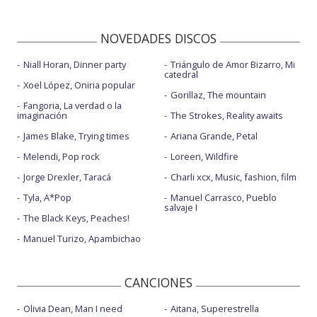
NOVEDADES DISCOS
Niall Horan, Dinner party
Triángulo de Amor Bizarro, Mi
catedral
Xoel López, Oniria popular
Gorillaz, The mountain
Fangoria, La verdad o la
imaginación
The Strokes, Reality awaits
James Blake, Trying times
Ariana Grande, Petal
Melendi, Pop rock
Loreen, Wildfire
Jorge Drexler, Taracá
Charli xcx, Music, fashion, film
Tyla, A*Pop
Manuel Carrasco, Pueblo
salvaje I
The Black Keys, Peaches!
Manuel Turizo, Apambichao
CANCIONES
Olivia Dean, Man I need
Aitana, Superestrella