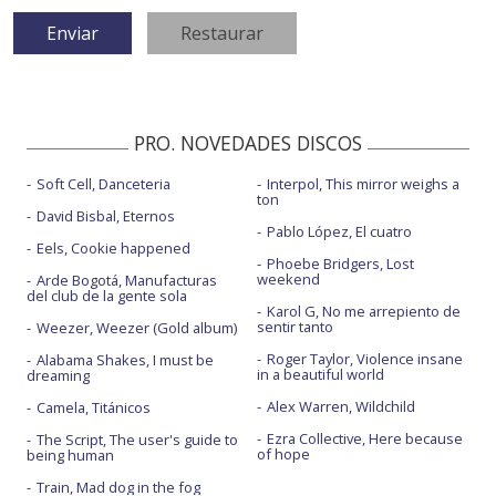
PRO. NOVEDADES DISCOS
Soft Cell, Danceteria
Interpol, This mirror weighs a
ton
David Bisbal, Eternos
Pablo López, El cuatro
Eels, Cookie happened
Phoebe Bridgers, Lost
weekend
Arde Bogotá, Manufacturas
del club de la gente sola
Karol G, No me arrepiento de
sentir tanto
Weezer, Weezer (Gold album)
Roger Taylor, Violence insane
Alabama Shakes, I must be
in a beautiful world
dreaming
Alex Warren, Wildchild
Camela, Titánicos
Ezra Collective, Here because
The Script, The user's guide to
of hope
being human
Train, Mad dog in the fog