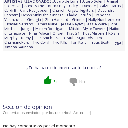
ARTISTAS RELACIONADOS:
Álvaro de Luna
Álvaro Soler
Animal
Collective
Anne-Marie
Burna Boy
Cali y El Dandee
Calvin Harris
Cardi B
Carly Rae Jepsen
Chanel
Crystal Fighters
Devendra
Banhart
Dexys Midnight Runners
Eladio Carrión
Francisca
Valenzuela
Georgia
Glen Hansard
Grimes
Holly Humberstone
Ismael Serrano
James Blake
Jessie Reyez
Jessie Ware
Joni
Mitchell
Jungle
Miriam Rodríguez
Mitski
Myke Towers
Nation
of Language
Niña Polaca
Offset
Piso 21
Post Malone
Róisín
Murphy
Romy
Sam Smith
Sean Paul
Sigur Rós
The
Chainsmokers
The Coral
The Kills
Tori Kelly
Travis Scott
Tyga
Ximena Sariñana
¿Te ha parecido interesante la noticia?
Si
No
Sección de opinión
Comentarios enviados por los usuarios!
(
Actualizar
)
No hay comentarios por el momento