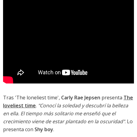
Tras '
The loneliest time
',
Carly Rae Jepsen
presenta
The
loveliest time
.
"Conocí la soledad y descubrí la belleza
en ella. El tiempo más solitario me enseñó que el
crecimiento viene de estar plantado en la oscuridad"
. Lo
presenta con
Shy boy
.