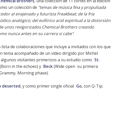
Chemical Brothers
, una colección de 11 cortes en la edición
como un colección de
"temas de música fina y propulsada
dor al enajenado y futurista Freakbeat; de la fría
dico analógico; del eufórico acid espiritual a la distorsión
 de unos revigorizados Chemical Brothers creando
o nunca antes en su carrera si cabe"
.
lista de colaboraciones que incluye a invitados con los que
un tema acompañado de un vídeo dirigido por Michel
 algunos visitantes primerizos a su estudio como
St.
(Born in the echoes) y
Beck
(Wide open  su primera
n Grammy,
Morning phase
).
o deserted
, y como primer single oficial
Go
, con Q-Tip.