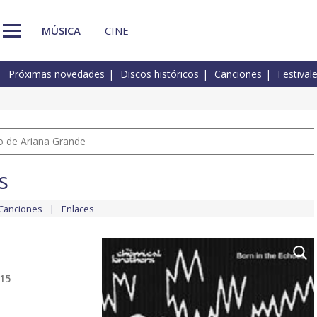
MÚSICA
CINE
Próximas novedades
Discos históricos
Canciones
Festival
io de Ariana Grande
s
Canciones
Enlaces
015