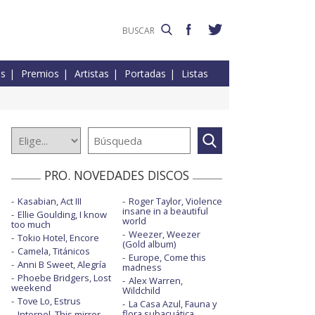
es
Premios
Artistas
Portadas
Listas
PRO. NOVEDADES DISCOS
Kasabian, Act III
Roger Taylor, Violence
insane in a beautiful
Ellie Goulding, I know
world
too much
Weezer, Weezer
Tokio Hotel, Encore
(Gold album)
Camela, Titánicos
Europe, Come this
Anni B Sweet, Alegría
madness
Phoebe Bridgers, Lost
Alex Warren,
weekend
Wildchild
Tove Lo, Estrus
La Casa Azul, Fauna y
flora subacuática
Interpol, This mirror