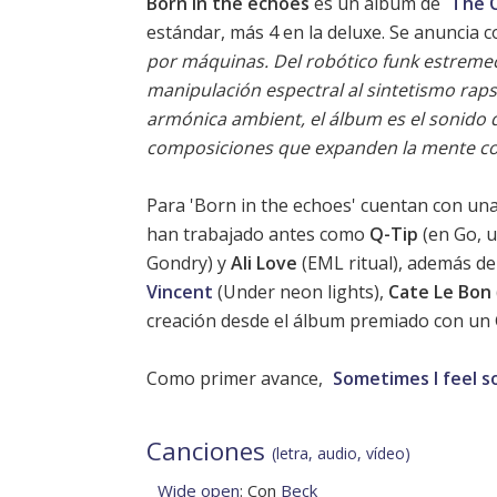
Born in the echoes
es un álbum de
The 
estándar, más 4 en la deluxe. Se anuncia 
por máquinas. Del robótico funk estremece
manipulación espectral al sintetismo rapsó
armónica ambient, el álbum es el sonido
composiciones que expanden la mente com
Para 'Born in the echoes' cuentan con una 
han trabajado antes como
Q-Tip
(en
Go
, 
Gondry) y
Ali Love
(EML ritual), además de
Vincent
(Under neon lights),
Cate Le Bon
creación desde el álbum premiado con u
Como primer avance,
Sometimes I feel s
Canciones
(letra, audio, vídeo)
Wide open
: Con
Beck