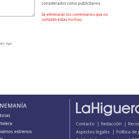
considerados como publicitarios
Se eliminarán los comentarios que no
cumplan estas normas
<i> <u>
INEMANÍA
icias
telera
Contacto
Redacción
Reco
óximos estrenos
Aspectos legales
Política de