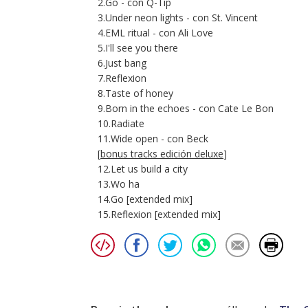
2.Go - con Q-Tip
3.Under neon lights - con St. Vincent
4.EML ritual - con Ali Love
5.I'll see you there
6.Just bang
7.Reflexion
8.Taste of honey
9.Born in the echoes - con Cate Le Bon
10.Radiate
11.Wide open - con Beck
[
bonus tracks edición deluxe
]
12.Let us build a city
13.Wo ha
14.Go [extended mix]
15.Reflexion [extended mix]