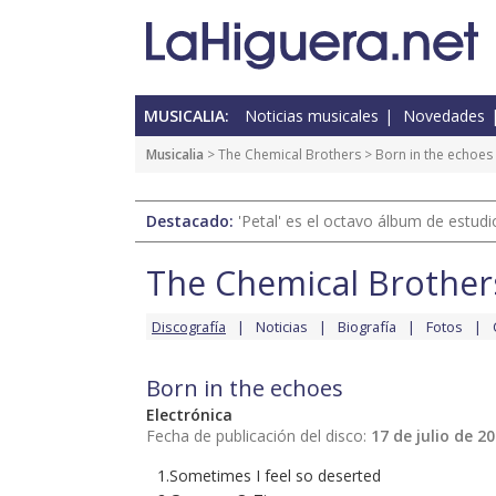
MUSICALIA:
Noticias musicales
Novedades
Musicalia
>
The Chemical Brothers
> Born in the echoes
Destacado:
'Petal' es el octavo álbum de estud
The Chemical Brother
Discografía
Noticias
Biografía
Fotos
Born in the echoes
Electrónica
Fecha de publicación del disco:
17 de julio de 2
1.Sometimes I feel so deserted