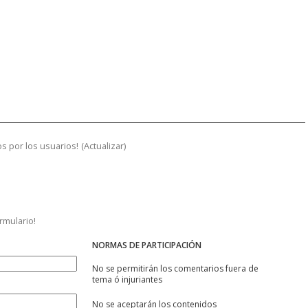
s por los usuarios!
(
Actualizar
)
ormulario!
NORMAS DE PARTICIPACIÓN
No se permitirán los comentarios fuera de
tema ó injuriantes
No se aceptarán los contenidos