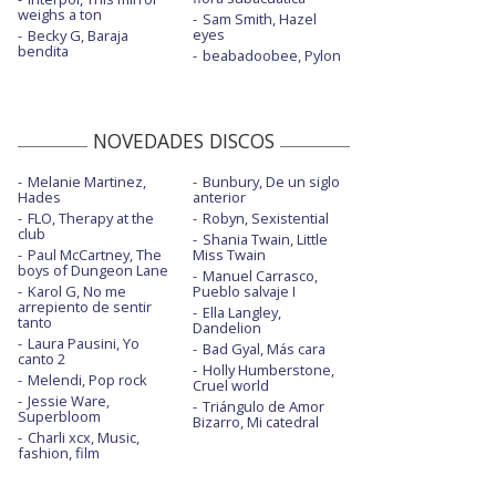
weighs a ton
Sam Smith, Hazel
eyes
Becky G, Baraja
bendita
beabadoobee, Pylon
NOVEDADES DISCOS
Melanie Martinez,
Bunbury, De un siglo
Hades
anterior
FLO, Therapy at the
Robyn, Sexistential
club
Shania Twain, Little
Paul McCartney, The
Miss Twain
boys of Dungeon Lane
Manuel Carrasco,
Karol G, No me
Pueblo salvaje I
arrepiento de sentir
Ella Langley,
tanto
Dandelion
Laura Pausini, Yo
Bad Gyal, Más cara
canto 2
Holly Humberstone,
Melendi, Pop rock
Cruel world
Jessie Ware,
Triángulo de Amor
Superbloom
Bizarro, Mi catedral
Charli xcx, Music,
fashion, film