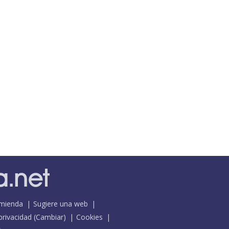
mienda
Sugiere una web
 privacidad
(
Cambiar
)
Cookies