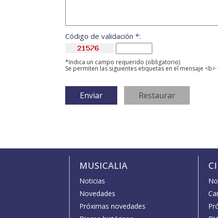
Código de validación *:
*Indica un campo requerido (obligatorio)
Se permiten las siguientes etiquetas en el mensaje <b> 
MUSICALIA
C
Noticias
Not
Novedades
Car
Próximas novedades
Pr