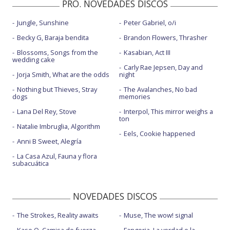
PRO. NOVEDADES DISCOS
Jungle, Sunshine
Peter Gabriel, o/i
Becky G, Baraja bendita
Brandon Flowers, Thrasher
Blossoms, Songs from the
Kasabian, Act III
wedding cake
Carly Rae Jepsen, Day and
Jorja Smith, What are the odds
night
Nothing but Thieves, Stray
The Avalanches, No bad
dogs
memories
Lana Del Rey, Stove
Interpol, This mirror weighs a
ton
Natalie Imbruglia, Algorithm
Eels, Cookie happened
Anni B Sweet, Alegría
La Casa Azul, Fauna y flora
subacuática
NOVEDADES DISCOS
The Strokes, Reality awaits
Muse, The wow! signal
Kase.O, Camisa de fuerza
Fangoria, La verdad o la