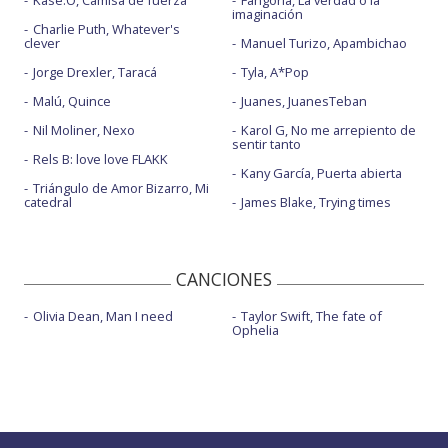
imaginación
Charlie Puth, Whatever's
clever
Manuel Turizo, Apambichao
Jorge Drexler, Taracá
Tyla, A*Pop
Malú, Quince
Juanes, JuanesTeban
Nil Moliner, Nexo
Karol G, No me arrepiento de
sentir tanto
Rels B: love love FLAKK
Kany García, Puerta abierta
Triángulo de Amor Bizarro, Mi
catedral
James Blake, Trying times
CANCIONES
Olivia Dean, Man I need
Taylor Swift, The fate of
Ophelia