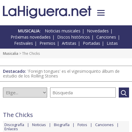
MUSICALIA:
Noticias musicales
Novedades
Próximas novedades
Discos históricos
Canciones
Festivales
Premios
Artistas
Portadas
Listas
Musicalia
> The Chicks
Destacado:
'Foreign tongues' es el vigesimoquinto álbum de
estudio de los Rolling Stones
The Chicks
Discografía
Noticias
Biografía
Fotos
Canciones
Enlaces