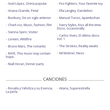
Xoel López, Oniria popular
Foo Fighters, Your favorite toy
Ariana Grande, Petal
Ella Langley, Dandelion
Bunbury, De un siglo anterior
Manuel Turizo, Apambichao
Charli xcx, Music, fashion, film
Harry Styles, Kiss all the time.
Disco, occasionally.
Sienna Spiro, Visitor
Carlos Vives, El último disco
Vol. 1
Loreen, Wildfire
The Strokes, Reality awaits
Bruno Mars, The romantic
Nil Moliner, Nexo
RAYE, This music may contain
hope.
Niall Horan, Dinner party
CANCIONES
Rosalía y Yahritza y su Esencia,
Aitana, Superestrella
La perla