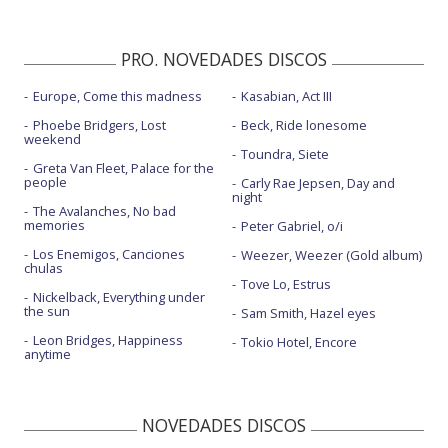
PRO. NOVEDADES DISCOS
Europe, Come this madness
Kasabian, Act III
Phoebe Bridgers, Lost
Beck, Ride lonesome
weekend
Toundra, Siete
Greta Van Fleet, Palace for the
people
Carly Rae Jepsen, Day and
night
The Avalanches, No bad
memories
Peter Gabriel, o/i
Los Enemigos, Canciones
Weezer, Weezer (Gold album)
chulas
Tove Lo, Estrus
Nickelback, Everything under
the sun
Sam Smith, Hazel eyes
Leon Bridges, Happiness
Tokio Hotel, Encore
anytime
NOVEDADES DISCOS