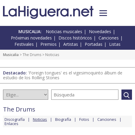
MUSICALIA:
Noticias musicales
Novedades
Próximas novedades
Discos históricos
Canciones
Festivales
Premios
Artistas
Portadas
Listas
Musicalia
>
The Drums
> Noticias
Destacado:
'Foreign tongues' es el vigesimoquinto álbum de
estudio de los Rolling Stones
The Drums
Discografía
Noticias
Biografía
Fotos
Canciones
Enlaces