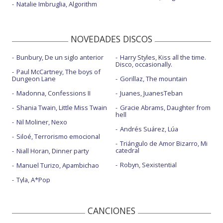
Natalie Imbruglia, Algorithm
NOVEDADES DISCOS
Bunbury, De un siglo anterior
Harry Styles, Kiss all the time.
Disco, occasionally.
Paul McCartney, The boys of
Dungeon Lane
Gorillaz, The mountain
Madonna, Confessions II
Juanes, JuanesTeban
Shania Twain, Little Miss Twain
Gracie Abrams, Daughter from
hell
Nil Moliner, Nexo
Andrés Suárez, Lúa
Siloé, Terrorismo emocional
Triángulo de Amor Bizarro, Mi
catedral
Niall Horan, Dinner party
Robyn, Sexistential
Manuel Turizo, Apambichao
Tyla, A*Pop
CANCIONES