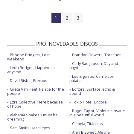
1
2
3
PRO. NOVEDADES DISCOS
Phoebe Bridgers, Lost
Brandon Flowers, Thrasher
weekend
Carly Rae Jepsen, Day and
Leon Bridges, Happiness
night
anytime
Los Zigarros, Carne con
David Bisbal, Eternos
patatas
Greta Van Fleet, Palace for the
Editors, Surface, echo &
people
sound
Ezra Collective, Here because
Tokio Hotel, Encore
of hope
Roger Taylor, Violence insane
Alabama Shakes, I must be
in a beautiful world
dreaming
Camela, Titánicos
Sam Smith, Hazel eyes
Anni B Sweet, Alegría