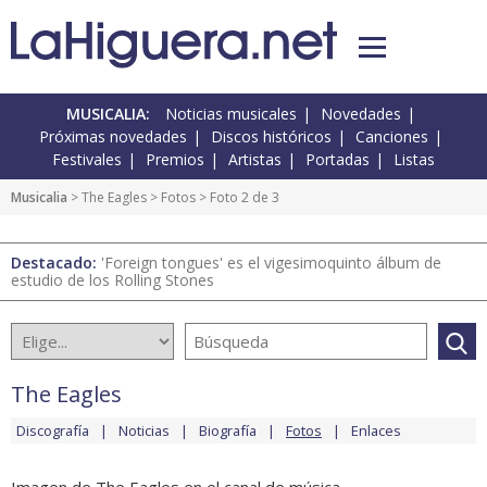
MUSICALIA:
Noticias musicales
Novedades
Próximas novedades
Discos históricos
Canciones
Festivales
Premios
Artistas
Portadas
Listas
Musicalia
>
The Eagles
>
Fotos
> Foto 2 de 3
Destacado:
'Foreign tongues' es el vigesimoquinto álbum de
estudio de los Rolling Stones
The Eagles
Discografía
Noticias
Biografía
Fotos
Enlaces