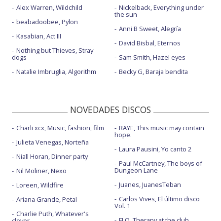
Alex Warren, Wildchild
Nickelback, Everything under
the sun
beabadoobee, Pylon
Anni B Sweet, Alegría
Kasabian, Act III
David Bisbal, Eternos
Nothing but Thieves, Stray
dogs
Sam Smith, Hazel eyes
Natalie Imbruglia, Algorithm
Becky G, Baraja bendita
NOVEDADES DISCOS
Charli xcx, Music, fashion, film
RAYE, This music may contain
hope.
Julieta Venegas, Norteña
Laura Pausini, Yo canto 2
Niall Horan, Dinner party
Paul McCartney, The boys of
Dungeon Lane
Nil Moliner, Nexo
Juanes, JuanesTeban
Loreen, Wildfire
Carlos Vives, El último disco
Ariana Grande, Petal
Vol. 1
Charlie Puth, Whatever's
FLO, Therapy at the club
clever