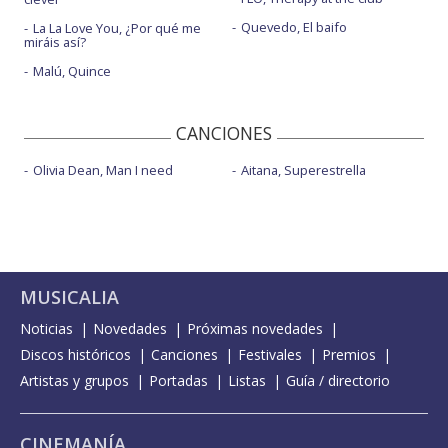
Quevedo, El baifo
La La Love You, ¿Por qué me
miráis así?
Malú, Quince
CANCIONES
Olivia Dean, Man I need
Aitana, Superestrella
MUSICALIA
Noticias
Novedades
Próximas novedades
Discos históricos
Canciones
Festivales
Premios
Artistas y grupos
Portadas
Listas
Guía / directorio
CINEMANÍA