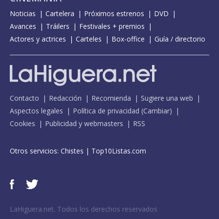
Noticias
Cartelera
Próximos estrenos
DVD
Avances
Tráilers
Festivales + premios
Actores y actrices
Carteles
Box-office
Guía / directorio
Contacto
Redacción
Recomienda
Sugiere una web
Aspectos legales
Política de privacidad
(
Cambiar
)
Cookies
Publicidad y webmasters
RSS
Otros servicios:
Chistes
|
Top10Listas.com
LaHiguera.net. Todos los derechos reservados