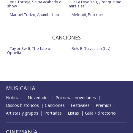
Ana Torroja, Se ha acabado el
La La Love You, ¿Por qué me
show
miráis así?
Manuel Turizo, Apambichao
Melendi, Pop rock
CANCIONES
Taylor Swift, The fate of
Rels B, Tu vas sin (fav)
Ophelia
MUSICALIA
Noticias
Novedades
Próximas novedades
Discos históricos
Canciones
Festivales
Premios
Artistas y grupos
Portadas
Listas
Guía / directorio
CINEMANÍA