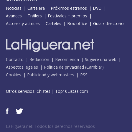
Noticias
Cartelera
Próximos estrenos
DVD
Avances
Tráilers
Festivales + premios
Actores y actrices
Carteles
Box-office
Guía / directorio
Contacto
Redacción
Recomienda
Sugiere una web
Aspectos legales
Política de privacidad
(
Cambiar
)
Cookies
Publicidad y webmasters
RSS
Otros servicios:
Chistes
|
Top10Listas.com
LaHiguera.net. Todos los derechos reservados