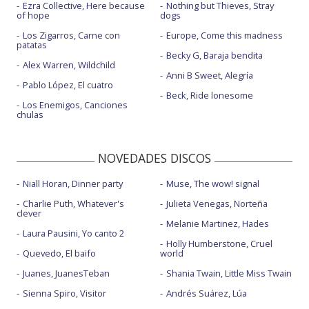
Ezra Collective, Here because
Nothing but Thieves, Stray
of hope
dogs
Los Zigarros, Carne con
Europe, Come this madness
patatas
Becky G, Baraja bendita
Alex Warren, Wildchild
Anni B Sweet, Alegría
Pablo López, El cuatro
Beck, Ride lonesome
Los Enemigos, Canciones
chulas
NOVEDADES DISCOS
Niall Horan, Dinner party
Muse, The wow! signal
Charlie Puth, Whatever's
Julieta Venegas, Norteña
clever
Melanie Martinez, Hades
Laura Pausini, Yo canto 2
Holly Humberstone, Cruel
Quevedo, El baifo
world
Juanes, JuanesTeban
Shania Twain, Little Miss Twain
Sienna Spiro, Visitor
Andrés Suárez, Lúa