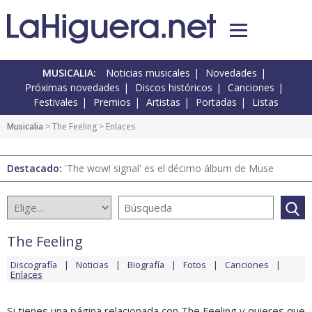
MUSICALIA:
Noticias musicales
Novedades
Próximas novedades
Discos históricos
Canciones
Festivales
Premios
Artistas
Portadas
Listas
Musicalia
>
The Feeling
> Enlaces
Destacado:
'The wow! signal' es el décimo álbum de Muse
The Feeling
Discografía
Noticias
Biografía
Fotos
Canciones
Enlaces
Si tienes una página relacionada con The Feeling y quieres que