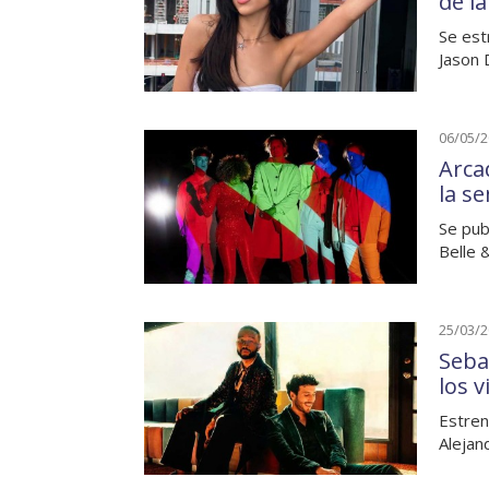
de l
Se est
Jason 
06/05/
Arca
la s
Se pub
Belle 
25/03/
Seba
los 
Estren
Alejan