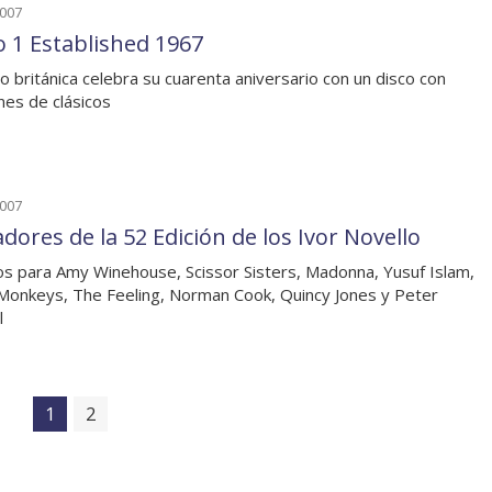
2007
o 1 Established 1967
io británica celebra su cuarenta aniversario con un disco con
nes de clásicos
2007
dores de la 52 Edición de los Ivor Novello
s para Amy Winehouse, Scissor Sisters, Madonna, Yusuf Islam,
 Monkeys, The Feeling, Norman Cook, Quincy Jones y Peter
l
1
2