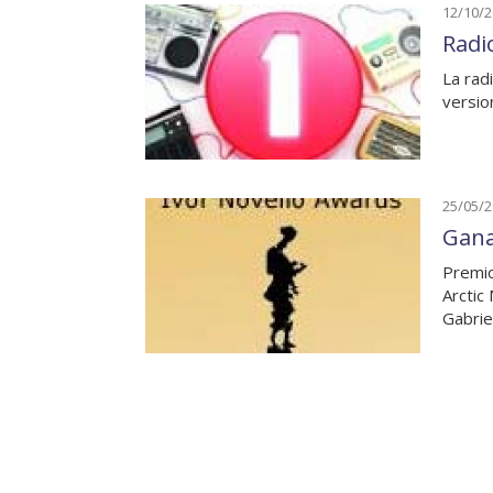
12/10/
Radi
La rad
versio
25/05/
Gana
Premio
Arctic
Gabrie