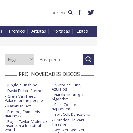
es
Premios
Artistas
Portadas
Listas
PRO. NOVEDADES DISCOS
Jungle, Sunshine
Álvaro de Luna,
Azulejos
David Bisbal, Eternos
Natalie Imbruglia,
Greta Van Fleet,
Algorithm
Palace for the people
Eels, Cookie
Kasabian, Act III
happened
Europe, Come this
Soft Cell, Danceteria
madness
Brandon Flowers,
Roger Taylor, Violence
Thrasher
insane in a beautiful
world
Weezer, Weezer