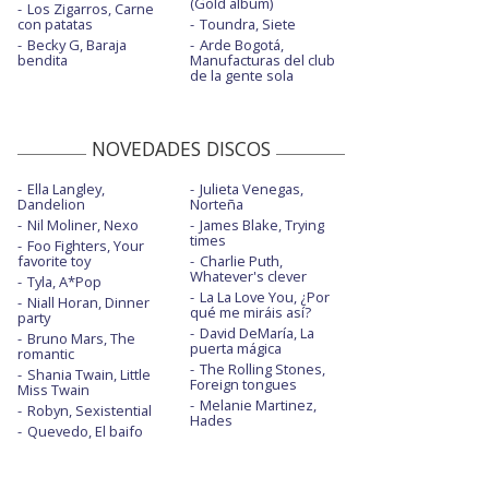
(Gold album)
Los Zigarros, Carne
con patatas
Toundra, Siete
Becky G, Baraja
Arde Bogotá,
bendita
Manufacturas del club
de la gente sola
NOVEDADES DISCOS
Ella Langley,
Julieta Venegas,
Dandelion
Norteña
Nil Moliner, Nexo
James Blake, Trying
times
Foo Fighters, Your
favorite toy
Charlie Puth,
Whatever's clever
Tyla, A*Pop
La La Love You, ¿Por
Niall Horan, Dinner
qué me miráis así?
party
David DeMaría, La
Bruno Mars, The
puerta mágica
romantic
The Rolling Stones,
Shania Twain, Little
Foreign tongues
Miss Twain
Melanie Martinez,
Robyn, Sexistential
Hades
Quevedo, El baifo