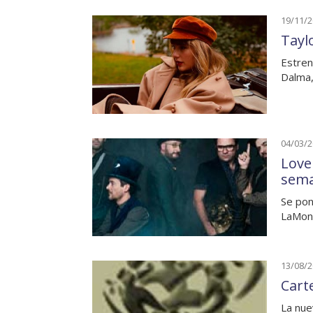
19/11/
Tayl
Estren
Dalma,
04/03/
Love
sem
Se pon
LaMont
13/08/
Cart
La nue