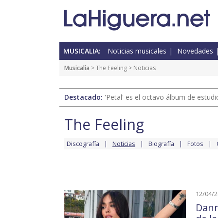
MUSICALIA:
Noticias musicales
Novedades
Musicalia
>
The Feeling
> Noticias
Destacado:
'Petal' es el octavo álbum de estud
The Feeling
Discografía
Noticias
Biografía
Fotos
12/04/
Dann