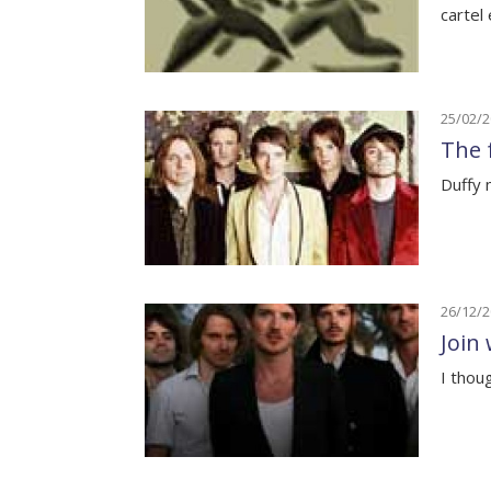
cartel
25/02/
The f
Duffy 
26/12/
Join
I thou