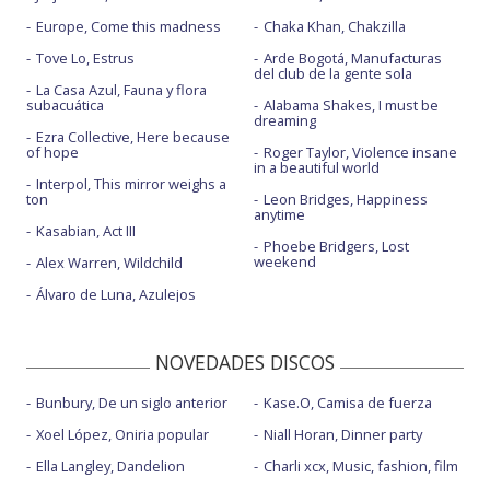
Europe, Come this madness
Chaka Khan, Chakzilla
Tove Lo, Estrus
Arde Bogotá, Manufacturas
del club de la gente sola
La Casa Azul, Fauna y flora
subacuática
Alabama Shakes, I must be
dreaming
Ezra Collective, Here because
of hope
Roger Taylor, Violence insane
in a beautiful world
Interpol, This mirror weighs a
ton
Leon Bridges, Happiness
anytime
Kasabian, Act III
Phoebe Bridgers, Lost
weekend
Alex Warren, Wildchild
Álvaro de Luna, Azulejos
NOVEDADES DISCOS
Bunbury, De un siglo anterior
Kase.O, Camisa de fuerza
Xoel López, Oniria popular
Niall Horan, Dinner party
Ella Langley, Dandelion
Charli xcx, Music, fashion, film