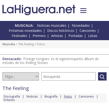
MUSICALIA:
Noticias musicales
Novedades
Próximas novedades
Discos históricos
Canciones
Festivales
Premios
Artistas
Portadas
Listas
Musicalia
>
The Feeling
> Fotos
Destacado:
'Foreign tongues' es el vigesimoquinto álbum de
estudio de los Rolling Stones
The Feeling
Discografía
Noticias
Biografía
Fotos
Canciones
Enlaces