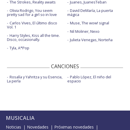
The Strokes, Reality awaits
Juanes, JuanesTeban
Olivia Rodrigo, You seem
David DeMaría, La puerta
pretty sad for a girl so in love
mágica
Carlos Vives, El último disco
Muse, The wow! signal
Vol. 1
Nil Moliner, Nexo
Harry Styles, Kiss all the time.
Disco, occasionally.
Julieta Venegas, Norteña
Tyla, A*Pop
CANCIONES
Rosalía y Yahritza y su Esencia,
Pablo López, El niño del
La perla
espacio
MUSICALIA
Noticias
Novedades
Próximas novedades