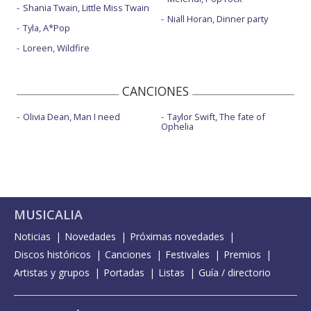
Shania Twain, Little Miss Twain
Niall Horan, Dinner party
Tyla, A*Pop
Loreen, Wildfire
CANCIONES
Olivia Dean, Man I need
Taylor Swift, The fate of
Ophelia
MUSICALIA
Noticias
Novedades
Próximas novedades
Discos históricos
Canciones
Festivales
Premios
Artistas y grupos
Portadas
Listas
Guía / directorio