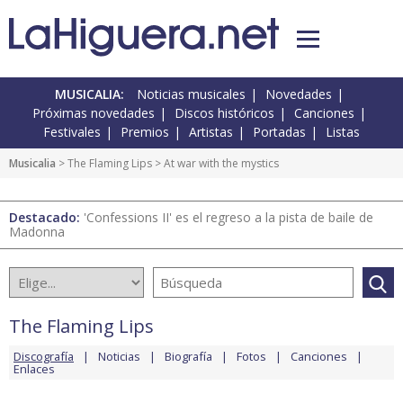
MUSICALIA:
Noticias musicales
Novedades
Próximas novedades
Discos históricos
Canciones
Festivales
Premios
Artistas
Portadas
Listas
Musicalia
>
The Flaming Lips
> At war with the mystics
Destacado:
'Confessions II' es el regreso a la pista de baile de
Madonna
The Flaming Lips
Discografía
Noticias
Biografía
Fotos
Canciones
Enlaces