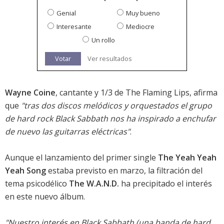
Genial
Muy bueno
Interesante
Mediocre
Un rollo
Votar
Ver resultados
Wayne Coine
, cantante y 1/3 de The Flaming Lips, afirma
que
"tras dos discos melódicos y orquestados el grupo
de hard rock Black Sabbath nos ha inspirado a enchufar
de nuevo las guitarras eléctricas"
.
Aunque el lanzamiento del primer single
The Yeah Yeah
Yeah Song
estaba previsto en marzo, la filtración del
tema psicodélico
The W.A.N.D.
ha precipitado el interés
en este nuevo álbum.
"Nuestro interés en Black Sabbath (una banda de hard