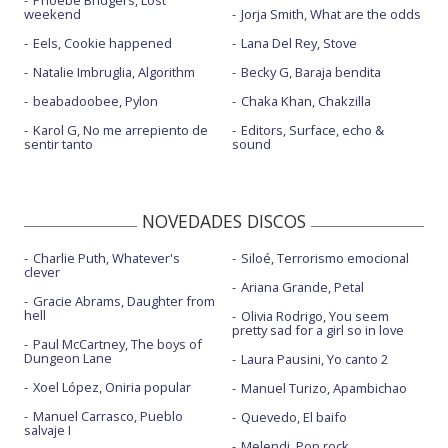
Phoebe Bridgers, Lost
weekend
Jorja Smith, What are the odds
Eels, Cookie happened
Lana Del Rey, Stove
Natalie Imbruglia, Algorithm
Becky G, Baraja bendita
beabadoobee, Pylon
Chaka Khan, Chakzilla
Karol G, No me arrepiento de
Editors, Surface, echo &
sentir tanto
sound
NOVEDADES DISCOS
Charlie Puth, Whatever's
Siloé, Terrorismo emocional
clever
Ariana Grande, Petal
Gracie Abrams, Daughter from
hell
Olivia Rodrigo, You seem
pretty sad for a girl so in love
Paul McCartney, The boys of
Dungeon Lane
Laura Pausini, Yo canto 2
Xoel López, Oniria popular
Manuel Turizo, Apambichao
Manuel Carrasco, Pueblo
Quevedo, El baifo
salvaje I
Melendi, Pop rock