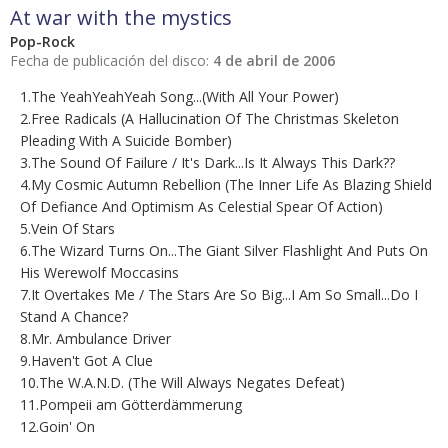
At war with the mystics
Pop-Rock
Fecha de publicación del disco:
4 de abril de 2006
1.The YeahYeahYeah Song...(With All Your Power)
2.Free Radicals (A Hallucination Of The Christmas Skeleton
Pleading With A Suicide Bomber)
3.The Sound Of Failure / It's Dark...Is It Always This Dark??
4.My Cosmic Autumn Rebellion (The Inner Life As Blazing Shield
Of Defiance And Optimism As Celestial Spear Of Action)
5.Vein Of Stars
6.The Wizard Turns On...The Giant Silver Flashlight And Puts On
His Werewolf Moccasins
7.It Overtakes Me / The Stars Are So Big...I Am So Small...Do I
Stand A Chance?
8.Mr. Ambulance Driver
9.Haven't Got A Clue
10.The W.A.N.D. (The Will Always Negates Defeat)
11.Pompeii am Götterdämmerung
12.Goin' On