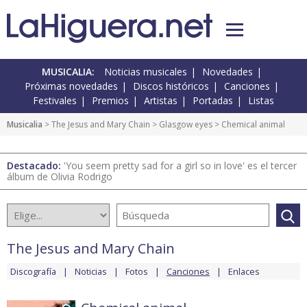
MUSICALIA:
Noticias musicales
Novedades
Próximas novedades
Discos históricos
Canciones
Festivales
Premios
Artistas
Portadas
Listas
Musicalia
>
The Jesus and Mary Chain
>
Glasgow eyes
> Chemical animal
Destacado:
'You seem pretty sad for a girl so in love' es el tercer
álbum de Olivia Rodrigo
The Jesus and Mary Chain
Discografía
Noticias
Fotos
Canciones
Enlaces