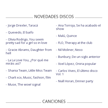
NOVEDADES DISCOS
Jorge Drexler, Taracá
Ana Torroja, Se ha acabado el
show
Quevedo, El baifo
Malú, Quince
Olivia Rodrigo, You seem
pretty sad for a girl so in love
FLO, Therapy at the club
Gracie Abrams, Daughter from
Nil Moliner, Nexo
hell
Bunbury, De un siglo anterior
La La Love You, ¿Por qué me
miráis así?
Xoel López, Oniria popular
Shania Twain, Little Miss Twain
Carlos Vives, El último disco
Vol. 1
Charli xcx, Music, fashion, film
Niall Horan, Dinner party
Muse, The wow! signal
CANCIONES