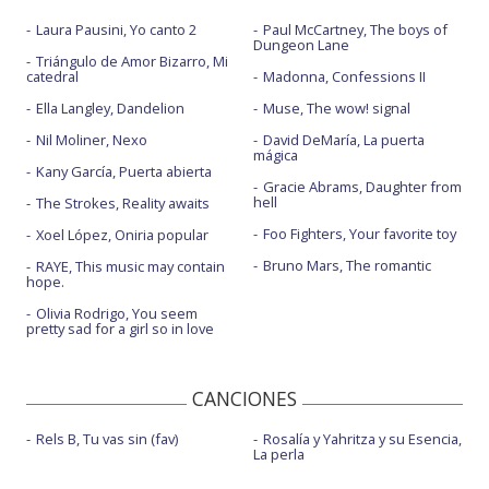
Laura Pausini, Yo canto 2
Paul McCartney, The boys of
Dungeon Lane
Triángulo de Amor Bizarro, Mi
catedral
Madonna, Confessions II
Ella Langley, Dandelion
Muse, The wow! signal
Nil Moliner, Nexo
David DeMaría, La puerta
mágica
Kany García, Puerta abierta
Gracie Abrams, Daughter from
hell
The Strokes, Reality awaits
Foo Fighters, Your favorite toy
Xoel López, Oniria popular
Bruno Mars, The romantic
RAYE, This music may contain
hope.
Olivia Rodrigo, You seem
pretty sad for a girl so in love
CANCIONES
Rels B, Tu vas sin (fav)
Rosalía y Yahritza y su Esencia,
La perla