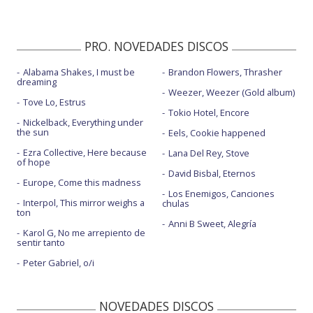
PRO. NOVEDADES DISCOS
Alabama Shakes, I must be
Brandon Flowers, Thrasher
dreaming
Weezer, Weezer (Gold album)
Tove Lo, Estrus
Tokio Hotel, Encore
Nickelback, Everything under
the sun
Eels, Cookie happened
Ezra Collective, Here because
Lana Del Rey, Stove
of hope
David Bisbal, Eternos
Europe, Come this madness
Los Enemigos, Canciones
Interpol, This mirror weighs a
chulas
ton
Anni B Sweet, Alegría
Karol G, No me arrepiento de
sentir tanto
Peter Gabriel, o/i
NOVEDADES DISCOS