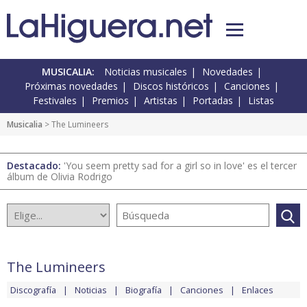
MUSICALIA:
Noticias musicales
Novedades
Próximas novedades
Discos históricos
Canciones
Festivales
Premios
Artistas
Portadas
Listas
Musicalia
> The Lumineers
Destacado:
'You seem pretty sad for a girl so in love' es el tercer
álbum de Olivia Rodrigo
The Lumineers
Discografía
Noticias
Biografía
Canciones
Enlaces