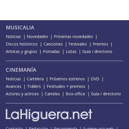
MUSICALIA
Noticias
Novedades
Próximas novedades
Discos históricos
Canciones
Festivales
Premios
Artistas y grupos
Portadas
Listas
Guía / directorio
CINEMANÍA
Noticias
Cartelera
Próximos estrenos
DVD
Avances
Tráilers
Festivales + premios
Actores y actrices
Carteles
Box-office
Guía / directorio
Contacto
Redacción
Recomienda
Sugiere una web