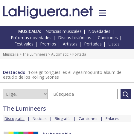
MUSICALIA:
Noticias musicales
Novedades
Próximas novedades
Discos históricos
Canciones
Festivales
Premios
Artistas
Portadas
Listas
Musicalia
>
The Lumineers
>
Automatic
> Portada
Destacado:
'Foreign tongues' es el vigesimoquinto álbum de
estudio de los Rolling Stones
The Lumineers
Discografía
Noticias
Biografía
Canciones
Enlaces