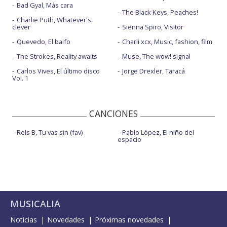
Bad Gyal, Más cara
The Black Keys, Peaches!
Charlie Puth, Whatever's
clever
Sienna Spiro, Visitor
Quevedo, El baifo
Charli xcx, Music, fashion, film
The Strokes, Reality awaits
Muse, The wow! signal
Carlos Vives, El último disco
Jorge Drexler, Taracá
Vol. 1
CANCIONES
Rels B, Tu vas sin (fav)
Pablo López, El niño del
espacio
MUSICALIA
Noticias
Novedades
Próximas novedades