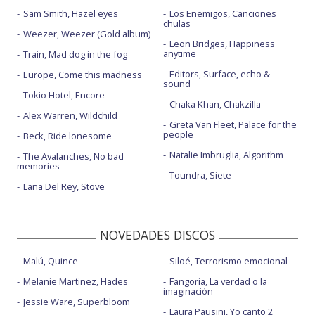
Sam Smith, Hazel eyes
Los Enemigos, Canciones
chulas
Weezer, Weezer (Gold album)
Leon Bridges, Happiness
anytime
Train, Mad dog in the fog
Editors, Surface, echo &
Europe, Come this madness
sound
Tokio Hotel, Encore
Chaka Khan, Chakzilla
Alex Warren, Wildchild
Greta Van Fleet, Palace for the
people
Beck, Ride lonesome
Natalie Imbruglia, Algorithm
The Avalanches, No bad
memories
Toundra, Siete
Lana Del Rey, Stove
NOVEDADES DISCOS
Malú, Quince
Siloé, Terrorismo emocional
Melanie Martinez, Hades
Fangoria, La verdad o la
imaginación
Jessie Ware, Superbloom
Laura Pausini, Yo canto 2