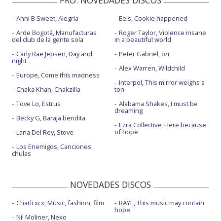
PRO. NOVEDADES DISCOS
Anni B Sweet, Alegría
Eels, Cookie happened
Arde Bogotá, Manufacturas
Roger Taylor, Violence insane
del club de la gente sola
in a beautiful world
Carly Rae Jepsen, Day and
Peter Gabriel, o/i
night
Alex Warren, Wildchild
Europe, Come this madness
Interpol, This mirror weighs a
Chaka Khan, Chakzilla
ton
Tove Lo, Estrus
Alabama Shakes, I must be
dreaming
Becky G, Baraja bendita
Ezra Collective, Here because
of hope
Lana Del Rey, Stove
Los Enemigos, Canciones
chulas
NOVEDADES DISCOS
Charli xcx, Music, fashion, film
RAYE, This music may contain
hope.
Nil Moliner, Nexo