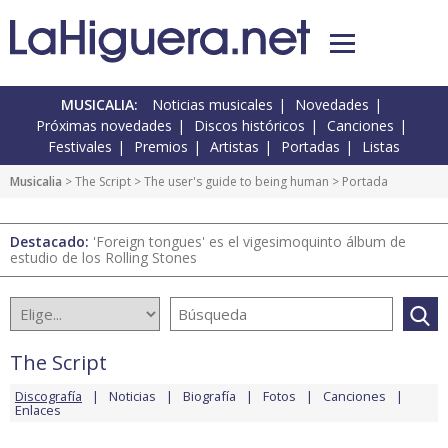
MUSICALIA:
Noticias musicales
Novedades
Próximas novedades
Discos históricos
Canciones
Festivales
Premios
Artistas
Portadas
Listas
Musicalia
>
The Script
>
The user's guide to being human
> Portada
Destacado:
'Foreign tongues' es el vigesimoquinto álbum de
estudio de los Rolling Stones
The Script
Discografía
Noticias
Biografía
Fotos
Canciones
Enlaces