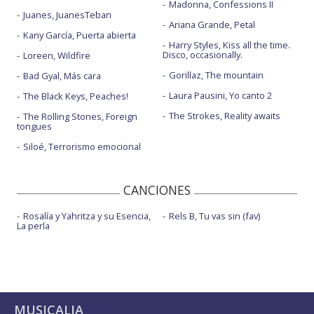
Madonna, Confessions II
Juanes, JuanesTeban
Ariana Grande, Petal
Kany García, Puerta abierta
Harry Styles, Kiss all the time.
Disco, occasionally.
Loreen, Wildfire
Gorillaz, The mountain
Bad Gyal, Más cara
Laura Pausini, Yo canto 2
The Black Keys, Peaches!
The Strokes, Reality awaits
The Rolling Stones, Foreign
tongues
Siloé, Terrorismo emocional
CANCIONES
Rosalía y Yahritza y su Esencia,
Rels B, Tu vas sin (fav)
La perla
MUSICALIA