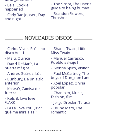
The Script, The user's
Eels, Cookie
guide to being human
happened
Brandon Flowers,
Carly Rae Jepsen, Day
Thrasher
and night
NOVEDADES DISCOS
Carlos Vives, El último
Shania Twain, Little
disco Vol. 1
Miss Twain
Malú, Quince
Manuel Carrasco,
Pueblo salvaje I
David DeMaría, La
puerta mágica
Sienna Spiro, Visitor
Andrés Suárez, Lúa
Paul McCartney, The
boys of Dungeon Lane
Bunbury, De un siglo
anterior
Xoel López, Oniria
popular
Kase.O, Camisa de
fuerza
Charli xcx, Music,
fashion, film
Rels B: love love
FLAKK
Jorge Drexler, Taracá
La La Love You, ¿Por
Bruno Mars, The
qué me miráis así?
romantic