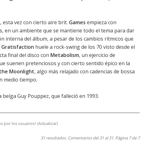
 esta vez con cierto aire brit.
Games
empieza con
s, en un ambiente que se mantiene todo el tema para dar
ón interna del álbum, a pesar de los cambios rítmicos que
,
Gratisfaction
huele a rock-swing de los 70 visto desde el
cta final del disco con
Metabolism
, un ejercicio de
ue suenen pretenciosos y con cierto sentido épico en la
n the Moonlight
, algo más relajado con cadencias de bossa
un medio tiempo.
a belga Guy Pouppez, que falleció en 1993.
s por los usuarios!
(
Actualizar
)
31 resultados. Comentarios del 31 al 31. Página 7 de 7