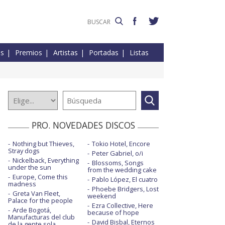
es
Premios
Artistas
Portadas
Listas
PRO. NOVEDADES DISCOS
Nothing but Thieves,
Tokio Hotel, Encore
Stray dogs
Peter Gabriel, o/i
Nickelback, Everything
Blossoms, Songs
under the sun
from the wedding cake
Europe, Come this
Pablo López, El cuatro
madness
Phoebe Bridgers, Lost
Greta Van Fleet,
weekend
Palace for the people
Ezra Collective, Here
Arde Bogotá,
because of hope
Manufacturas del club
David Bisbal, Eternos
de la gente sola