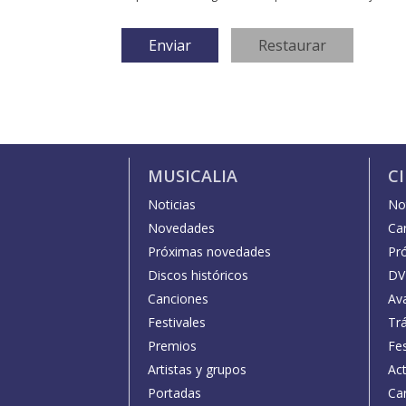
MUSICALIA
C
Noticias
Not
Novedades
Car
Próximas novedades
Pr
Discos históricos
DV
Canciones
Av
Festivales
Trá
Premios
Fe
Artistas y grupos
Act
Portadas
Car