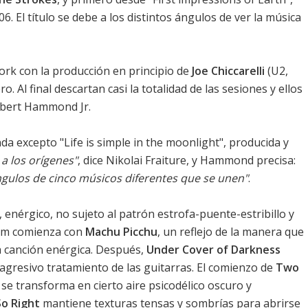
. El título se debe a los distintos ángulos de ver la música
ork con la producción en principio de
Joe Chiccarelli
(U2,
 Al final descartan casi la totalidad de las sesiones y ellos
lbert Hammond Jr.
a excepto "Life is simple in the moonlight", producida y
 a los orígenes"
, dice Nikolai Fraiture, y Hammond precisa:
ngulos de cinco músicos diferentes que se unen"
.
enérgico, no sujeto al patrón estrofa-puente-estribillo y
bum comienza con
Machu Picchu
, un reflejo de la manera que
a canción enérgica. Después,
Under Cover of Darkness
 agresivo tratamiento de las guitarras. El comienzo de
Two
e transforma en cierto aire psicodélico oscuro y
So Right
mantiene texturas tensas y sombrías para abrirse