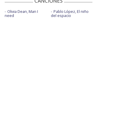
CANCIONES
Olivia Dean, Man I
Pablo López, El niño
need
del espacio