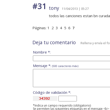
#31
tony
11/04/2013 | 05:27
todos las canciones estan bn curad
Páginas:
1
2
3
4
5
6
7
Deja tu comentario
Rellena y envía el f
Nombre *:
Mensaje *:
(500 caracteres máx)
Código de validación *:
*Indica un campo requerido (obligatorio)
Se permiten las siguientes etiquetas en el mensaje <b> 