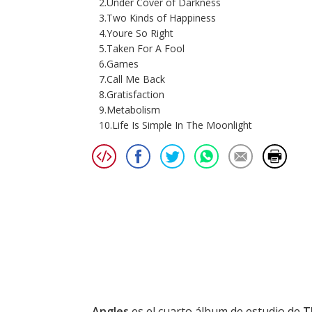
2.Under Cover of Darkness
3.Two Kinds of Happiness
4.Youre So Right
5.Taken For A Fool
6.Games
7.Call Me Back
8.Gratisfaction
9.Metabolism
10.Life Is Simple In The Moonlight
Angles
es el cuarto álbum de estudio de
T