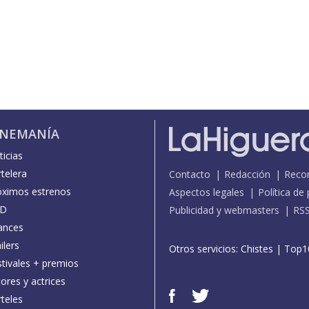
INEMANÍA
icias
telera
Contacto
Redacción
Reco
óximos estrenos
Aspectos legales
Política de
D
Publicidad y webmasters
RS
ances
ilers
Otros servicios:
Chistes
|
Top1
stivales + premios
ores y actrices
teles