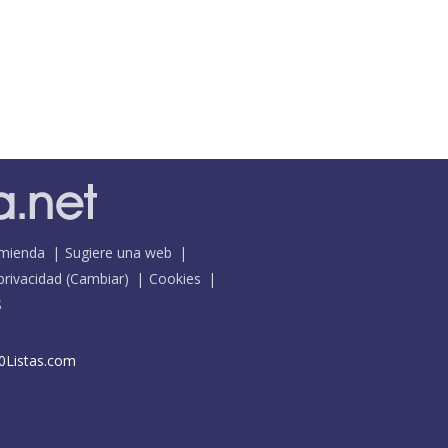
mienda
Sugiere una web
 privacidad
(
Cambiar
)
Cookies
S
0Listas.com