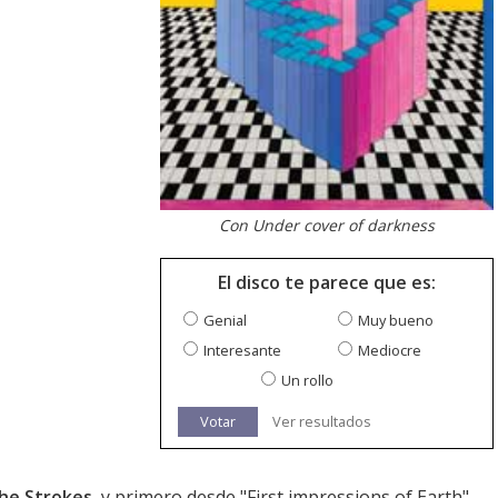
Con Under cover of darkness
El disco te parece que es:
Genial
Muy bueno
Interesante
Mediocre
Un rollo
Votar
Ver resultados
he Strokes
, y primero desde "First impressions of Earth",