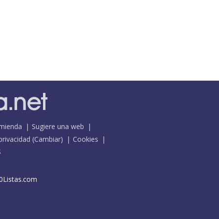
mienda
Sugiere una web
 privacidad
(
Cambiar
)
Cookies
S
0Listas.com