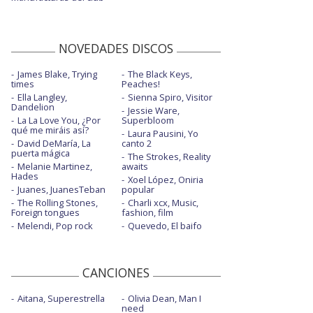
NOVEDADES DISCOS
James Blake, Trying
The Black Keys,
times
Peaches!
Ella Langley,
Sienna Spiro, Visitor
Dandelion
Jessie Ware,
La La Love You, ¿Por
Superbloom
qué me miráis así?
Laura Pausini, Yo
David DeMaría, La
canto 2
puerta mágica
The Strokes, Reality
Melanie Martinez,
awaits
Hades
Xoel López, Oniria
Juanes, JuanesTeban
popular
The Rolling Stones,
Charli xcx, Music,
Foreign tongues
fashion, film
Melendi, Pop rock
Quevedo, El baifo
CANCIONES
Aitana, Superestrella
Olivia Dean, Man I
need