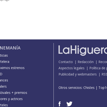
<i> <u>
INEMANÍA
icias
telera
Contacto
Redacción
Reco
óximos estrenos
Aspectos legales
Política de
D
Publicidad y webmasters
RS
ances
ilers
Otros servicios:
Chistes
|
Top1
stivales + premios
ores y actrices
teles