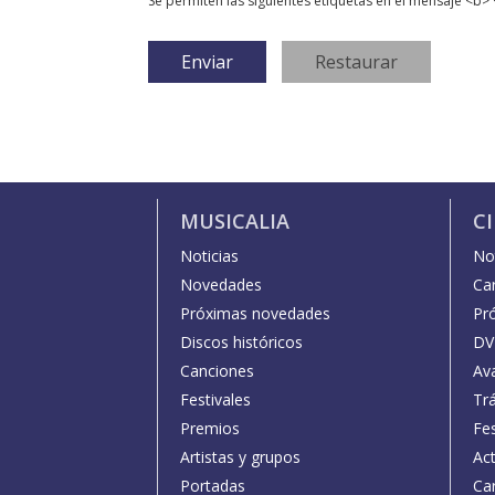
Se permiten las siguientes etiquetas en el mensaje <b> 
MUSICALIA
C
Noticias
Not
Novedades
Car
Próximas novedades
Pr
Discos históricos
DV
Canciones
Av
Festivales
Trá
Premios
Fe
Artistas y grupos
Act
Portadas
Car