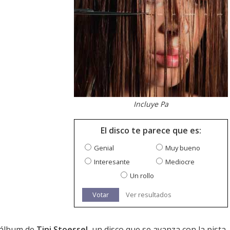
Incluye Pa
El disco te parece que es:
Genial
Muy bueno
Interesante
Mediocre
Un rollo
Votar
Ver resultados
o álbum de
Tini Stoessel
, un disco que se avanza con la pista