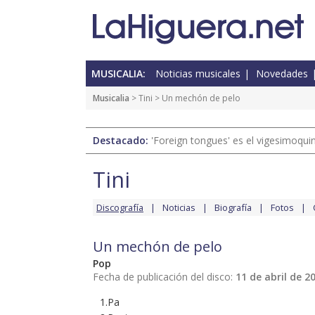
MUSICALIA:
Noticias musicales
Novedades
Musicalia
>
Tini
> Un mechón de pelo
Destacado:
'Foreign tongues' es el vigesimoqui
Tini
Discografía
Noticias
Biografía
Fotos
Un mechón de pelo
Pop
Fecha de publicación del disco:
11 de abril de 2
1.Pa