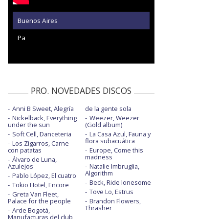
Buenos Aires
Pa
PRO. NOVEDADES DISCOS
Anni B Sweet, Alegría
de la gente sola
Nickelback, Everything
Weezer, Weezer
under the sun
(Gold album)
Soft Cell, Danceteria
La Casa Azul, Fauna y
flora subacuática
Los Zigarros, Carne
con patatas
Europe, Come this
madness
Álvaro de Luna,
Azulejos
Natalie Imbruglia,
Algorithm
Pablo López, El cuatro
Beck, Ride lonesome
Tokio Hotel, Encore
Tove Lo, Estrus
Greta Van Fleet,
Palace for the people
Brandon Flowers,
Thrasher
Arde Bogotá,
Manufacturas del club