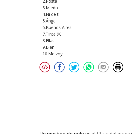
2.Posta
3.Miedo
4.Ni de ti
5.Ángel
6.Buenos Aires
7.Tinta 90
8.Ellas
9.Bien
10.Me voy
Un mechón de pelo
es el título del quint