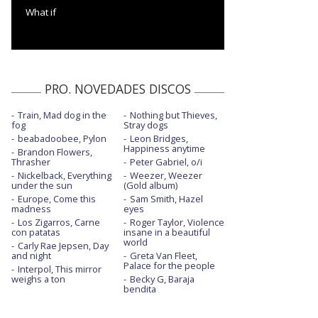
What if
PRO. NOVEDADES DISCOS
Train, Mad dog in the
Nothing but Thieves,
fog
Stray dogs
beabadoobee, Pylon
Leon Bridges,
Happiness anytime
Brandon Flowers,
Thrasher
Peter Gabriel, o/i
Nickelback, Everything
Weezer, Weezer
under the sun
(Gold album)
Europe, Come this
Sam Smith, Hazel
madness
eyes
Los Zigarros, Carne
Roger Taylor, Violence
con patatas
insane in a beautiful
world
Carly Rae Jepsen, Day
and night
Greta Van Fleet,
Palace for the people
Interpol, This mirror
weighs a ton
Becky G, Baraja
bendita