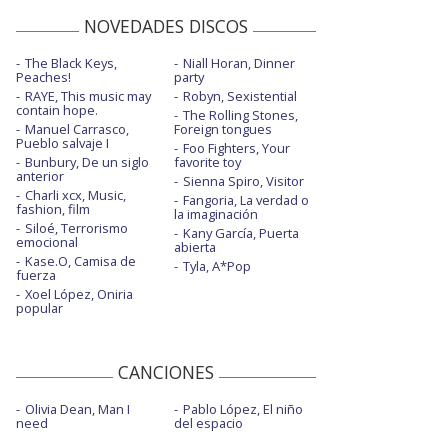
NOVEDADES DISCOS
The Black Keys,
Niall Horan, Dinner
Peaches!
party
RAYE, This music may
Robyn, Sexistential
contain hope.
The Rolling Stones,
Manuel Carrasco,
Foreign tongues
Pueblo salvaje I
Foo Fighters, Your
Bunbury, De un siglo
favorite toy
anterior
Sienna Spiro, Visitor
Charli xcx, Music,
Fangoria, La verdad o
fashion, film
la imaginación
Siloé, Terrorismo
Kany García, Puerta
emocional
abierta
Kase.O, Camisa de
Tyla, A*Pop
fuerza
Xoel López, Oniria
popular
CANCIONES
Olivia Dean, Man I
Pablo López, El niño
need
del espacio