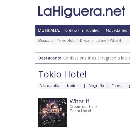
MUSICALIA:
Noticias musicales
Novedades
Musicalia
>
Tokio Hotel
>
Dream machine
> What if
Destacado:
'Confessions II' es el regreso a la 
Tokio Hotel
Discografía
Noticias
Biografía
Fotos
What if
Dream machine
Tokio Hotel