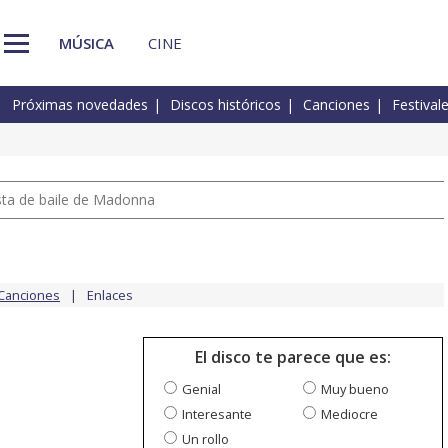
MÚSICA
CINE
Próximas novedades
Discos históricos
Canciones
Festival
pista de baile de Madonna
Canciones
Enlaces
El disco te parece que es:
Genial
Muy bueno
Interesante
Mediocre
Un rollo