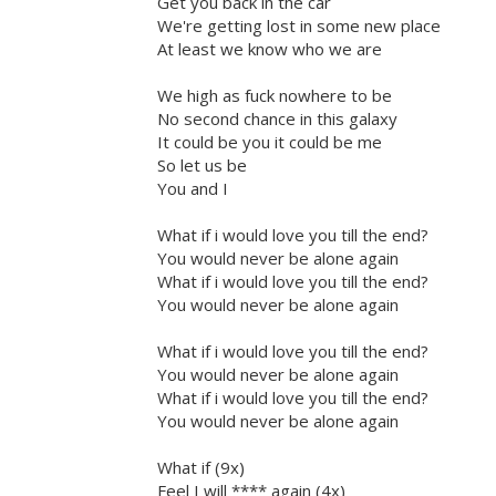
Get you back in the car
We're getting lost in some new place
At least we know who we are
We high as fuck nowhere to be
No second chance in this galaxy
It could be you it could be me
So let us be
You and I
What if i would love you till the end?
You would never be alone again
What if i would love you till the end?
You would never be alone again
What if i would love you till the end?
You would never be alone again
What if i would love you till the end?
You would never be alone again
What if (9x)
Feel I will **** again (4x)