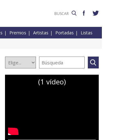
es
Premios
Artistas
Portadas
Listas
(1 vídeo)