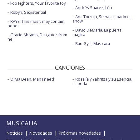
Foo Fighters, Your favorite toy
Andrés Suárez, Lúa
Robyn, Sexistential
Ana Torroja, Se ha acabado el
show
RAYE, This music may contain
hope.
David DeMaría, La puerta
mágica
Gracie Abrams, Daughter from
hell
Bad Gyal, Más cara
CANCIONES
Olivia Dean, Man I need
Rosalía y Yahritza y su Esencia,
La perla
MUSICALIA
Noticias
Novedades
Próximas novedades