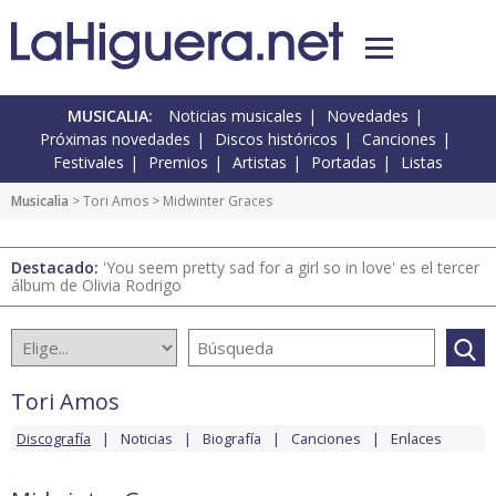
MUSICALIA:
Noticias musicales
Novedades
Próximas novedades
Discos históricos
Canciones
Festivales
Premios
Artistas
Portadas
Listas
Musicalia
>
Tori Amos
> Midwinter Graces
Destacado:
'You seem pretty sad for a girl so in love' es el tercer
álbum de Olivia Rodrigo
Tori Amos
Discografía
Noticias
Biografía
Canciones
Enlaces