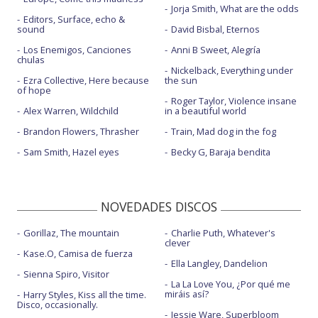
Jorja Smith, What are the odds
Editors, Surface, echo &
sound
David Bisbal, Eternos
Los Enemigos, Canciones
Anni B Sweet, Alegría
chulas
Nickelback, Everything under
Ezra Collective, Here because
the sun
of hope
Roger Taylor, Violence insane
Alex Warren, Wildchild
in a beautiful world
Brandon Flowers, Thrasher
Train, Mad dog in the fog
Sam Smith, Hazel eyes
Becky G, Baraja bendita
NOVEDADES DISCOS
Gorillaz, The mountain
Charlie Puth, Whatever's
clever
Kase.O, Camisa de fuerza
Ella Langley, Dandelion
Sienna Spiro, Visitor
La La Love You, ¿Por qué me
miráis así?
Harry Styles, Kiss all the time.
Disco, occasionally.
Jessie Ware, Superbloom