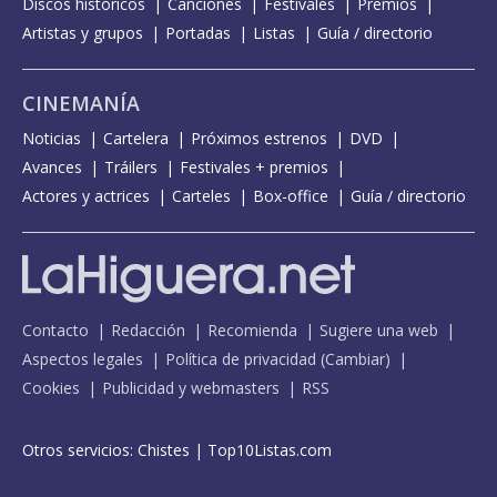
Discos históricos
Canciones
Festivales
Premios
Artistas y grupos
Portadas
Listas
Guía / directorio
CINEMANÍA
Noticias
Cartelera
Próximos estrenos
DVD
Avances
Tráilers
Festivales + premios
Actores y actrices
Carteles
Box-office
Guía / directorio
Contacto
Redacción
Recomienda
Sugiere una web
Aspectos legales
Política de privacidad
(
Cambiar
)
Cookies
Publicidad y webmasters
RSS
Otros servicios:
Chistes
|
Top10Listas.com