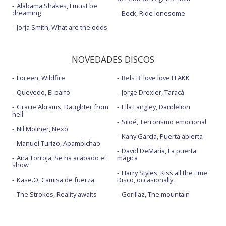
Alabama Shakes, I must be
dreaming
Beck, Ride lonesome
Jorja Smith, What are the odds
NOVEDADES DISCOS
Loreen, Wildfire
Rels B: love love FLAKK
Quevedo, El baifo
Jorge Drexler, Taracá
Gracie Abrams, Daughter from
Ella Langley, Dandelion
hell
Siloé, Terrorismo emocional
Nil Moliner, Nexo
Kany García, Puerta abierta
Manuel Turizo, Apambichao
David DeMaría, La puerta
Ana Torroja, Se ha acabado el
mágica
show
Harry Styles, Kiss all the time.
Kase.O, Camisa de fuerza
Disco, occasionally.
The Strokes, Reality awaits
Gorillaz, The mountain