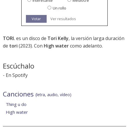
Interesante
Mediocre
Un rollo
Votar
Ver resultados
TORI.
es un disco de
Tori Kelly
, la versión larga duración
de
tori
(2023). Con
High water
como adelanto.
Escúchalo
-
En Spotify
Canciones
(letra, audio, vídeo)
Thing u do
High water