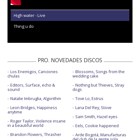
High water - Live
Thing u do
PRO. NOVEDADES DISCOS
Los Enemigos, Canciones
Blossoms, Songs from the
chulas
wedding cake
Editors, Surface, echo &
Nothing but Thieves, Stray
sound
dogs
Natalie Imbruglia, Algorithm
Tove Lo, Estrus
Leon Bridges, Happiness
Lana Del Rey, Stove
anytime
Sam Smith, Hazel eyes
Roger Taylor, Violence insane
in a beautiful world
Eels, Cookie happened
Brandon Flowers, Thrasher
Arde Bogotá, Manufacturas
del club de la gente sola