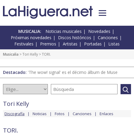
MUSICALIA:
Noticias musicales
Novedades
Próximas novedades
Discos históricos
Canciones
Festivales
Premios
Artistas
Portadas
Listas
Musicalia
>
Tori Kelly
> TORI.
Destacado:
'The wow! signal' es el décimo álbum de Muse
Tori Kelly
Discografía
Noticias
Fotos
Canciones
Enlaces
TORI.