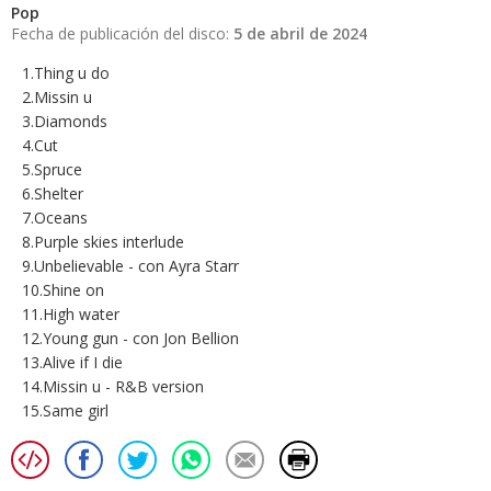
Pop
Fecha de publicación del disco:
5 de abril de 2024
1.Thing u do
2.Missin u
3.Diamonds
4.Cut
5.Spruce
6.Shelter
7.Oceans
8.Purple skies interlude
9.Unbelievable - con Ayra Starr
10.Shine on
11.High water
12.Young gun - con Jon Bellion
13.Alive if I die
14.Missin u - R&B version
15.Same girl