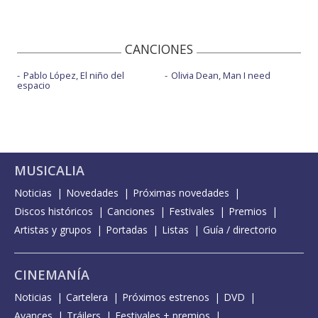
CANCIONES
Pablo López, El niño del
Olivia Dean, Man I need
espacio
MUSICALIA
Noticias
Novedades
Próximas novedades
Discos históricos
Canciones
Festivales
Premios
Artistas y grupos
Portadas
Listas
Guía / directorio
CINEMANÍA
Noticias
Cartelera
Próximos estrenos
DVD
Avances
Tráilers
Festivales + premios