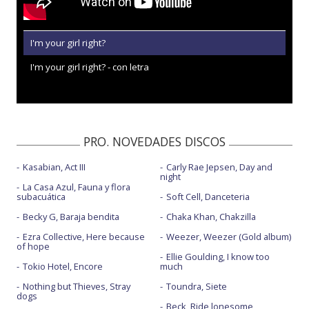
I'm your girl right?
I'm your girl right? - con letra
PRO. NOVEDADES DISCOS
Kasabian, Act III
Carly Rae Jepsen, Day and
night
La Casa Azul, Fauna y flora
subacuática
Soft Cell, Danceteria
Becky G, Baraja bendita
Chaka Khan, Chakzilla
Ezra Collective, Here because
Weezer, Weezer (Gold album)
of hope
Ellie Goulding, I know too
Tokio Hotel, Encore
much
Nothing but Thieves, Stray
Toundra, Siete
dogs
Beck, Ride lonesome