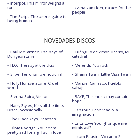
Interpol, This mirror weighs a
ton
Greta Van Fleet, Palace for the
people
The Script, The user's guide to
being human
NOVEDADES DISCOS
Paul McCartney, The boys of
Triángulo de Amor Bizarro, Mi
Dungeon Lane
catedral
FLO, Therapy at the club
Melendi, Pop rock
Siloé, Terrorismo emocional
Shania Twain, Little Miss Twain
Holly Humberstone, Cruel
Manuel Carrasco, Pueblo
world
salvaje I
Sienna Spiro, Visitor
RAYE, This music may contain
hope.
Harry Styles, Kiss all the time.
Disco, occasionally.
Fangoria, La verdad o la
imaginación
The Black Keys, Peaches!
La La Love You, ¿Por qué me
miráis así?
Olivia Rodrigo, You seem
pretty sad for a girl so in love
Laura Pausini, Yo canto 2