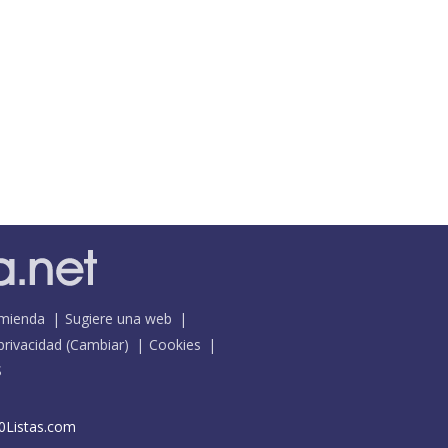
mienda
Sugiere una web
 privacidad
(
Cambiar
)
Cookies
S
0Listas.com