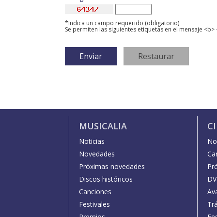
*Indica un campo requerido (obligatorio)
Se permiten las siguientes etiquetas en el mensaje <b> 
MUSICALIA
C
Noticias
Not
Novedades
Car
Próximas novedades
Pr
Discos históricos
DV
Canciones
Av
Festivales
Trá
Premios
Fe