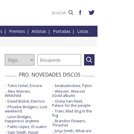
es
Premios
Artistas
Portadas
Listas
PRO. NOVEDADES DISCOS
Tokio Hotel, Encore
beabadoobee, Pylon
Alex Warren,
Weezer, Weezer
Wildchild
(Gold album)
David Bisbal, Eternos
Greta Van Fleet,
Palace for the people
Phoebe Bridgers, Lost
weekend
Train, Mad dog in the
fog
Leon Bridges,
Happiness anytime
Brandon Flowers,
Thrasher
Pablo López, El cuatro
Jorja Smith, What are
Sam Smith, Hazel