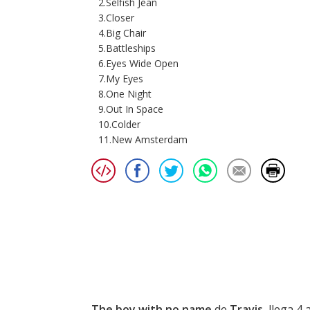
2.Selfish Jean
3.Closer
4.Big Chair
5.Battleships
6.Eyes Wide Open
7.My Eyes
8.One Night
9.Out In Space
10.Colder
11.New Amsterdam
The boy with no name
de
Travis
, llega 