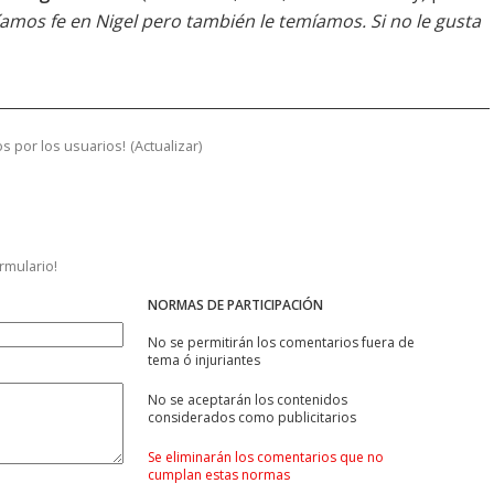
amos fe en Nigel pero también le temíamos. Si no le gusta
s por los usuarios!
(
Actualizar
)
ormulario!
NORMAS DE PARTICIPACIÓN
No se permitirán los comentarios fuera de
tema ó injuriantes
No se aceptarán los contenidos
considerados como publicitarios
Se eliminarán los comentarios que no
cumplan estas normas