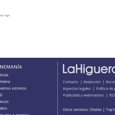
<i> <u>
INEMANÍA
icias
telera
Contacto
Redacción
Reco
óximos estrenos
Aspectos legales
Política de
D
Publicidad y webmasters
RS
ances
ilers
Otros servicios:
Chistes
|
Top1
stivales + premios