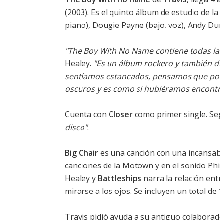
(2003). Es el quinto álbum de estudio de l
piano), Dougie Payne (bajo, voz), Andy Dun
"The Boy With No Name contiene todas las
Healey.
"Es un álbum rockero y también 
sentíamos estancados, pensamos que pod
oscuros y es como si hubiéramos encontra
Cuenta con
Closer
como primer single. S
disco"
.
Big Chair
es una canción con una incansabl
canciones de la Motown y en el sonido Phi
Healey y
Battleships
narra la relación en
mirarse a los ojos. Se incluyen un total de
Travis pidió ayuda a su antiguo colabora