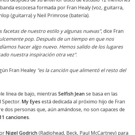
a banda escocesa formada por Fran Healy (voz, guitarra,
lop (guitarra) y Neil Primrose (batería).
 facetas de nuestro estilo y algunas nuevas"
, dice Fran
dulcemente pop. Después de un tiempo en que nos
íamos hacer algo nuevo. Hemos salido de los lugares
do nuestra inspiración otra vez"
.
egún Fran Healey
"es la canción que alimentó el resto del
e línea de bajo, mientras
Selfish Jean
se basa en las
l Spector.
My Eyes
está dedicada al próximo hijo de Fran
tre dos personas que, aún amándose, no son capaces de
11 canciones
.
dor
Nigel Godrich
(Radiohead, Beck, Paul McCartney) para