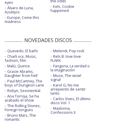
the odds
eyes
Eels, Cookie
Álvaro de Luna,
happened
Azulejos
Europe, Come this
madness
NOVEDADES DISCOS
Quevedo, El baifo
Melendi, Pop rock
Charli xcx, Music,
Rels B: love love
fashion, film
FLAKK
Malú, Quince
Fangoria, La verdad o
la imaginación
Gracie Abrams,
Daughter from hell
Muse, The wow!
signal
Paul McCartney, The
boys of Dungeon Lane
Karol G, No me
arrepiento de sentir
Robyn, Sexistential
tanto
Ana Torroja, Se ha
Carlos Vives, El último
acabado el show
disco Vol. 1
The Rolling Stones,
Madonna,
Foreign tongues
Confessions II
Bruno Mars, The
romantic