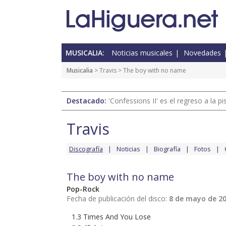
MUSICALIA:
Noticias musicales
Novedades
Musicalia
>
Travis
> The boy with no name
Destacado:
'Confessions II' es el regreso a la 
Travis
Discografía
Noticias
Biografía
Fotos
The boy with no name
Pop-Rock
Fecha de publicación del disco:
8 de mayo de 2
1.3 Times And You Lose