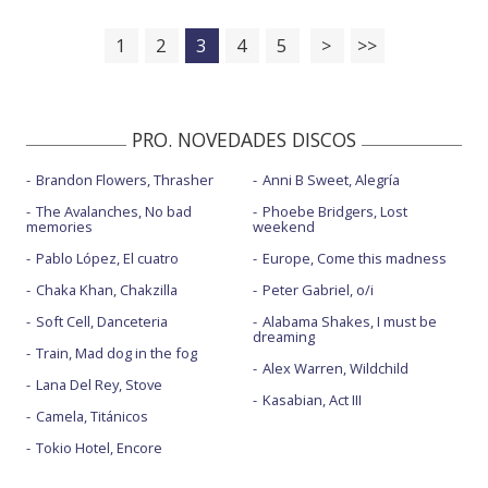
1
2
3
4
5
>
>>
PRO. NOVEDADES DISCOS
Brandon Flowers, Thrasher
Anni B Sweet, Alegría
The Avalanches, No bad
Phoebe Bridgers, Lost
memories
weekend
Pablo López, El cuatro
Europe, Come this madness
Chaka Khan, Chakzilla
Peter Gabriel, o/i
Soft Cell, Danceteria
Alabama Shakes, I must be
dreaming
Train, Mad dog in the fog
Alex Warren, Wildchild
Lana Del Rey, Stove
Kasabian, Act III
Camela, Titánicos
Tokio Hotel, Encore