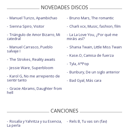
NOVEDADES DISCOS
Manuel Turizo, Apambichao
Bruno Mars, The romantic
Sienna Spiro, Visitor
Charli xcx, Music, fashion, film
Triángulo de Amor Bizarro, Mi
La La Love You, ¿Por qué me
catedral
miráis así?
Manuel Carrasco, Pueblo
Shania Twain, Little Miss Twain
salvaje I
Kase.O, Camisa de fuerza
The Strokes, Reality awaits
Tyla, A*Pop
Jessie Ware, Superbloom
Bunbury, De un siglo anterior
Karol G, No me arrepiento de
sentir tanto
Bad Gyal, Más cara
Gracie Abrams, Daughter from
hell
CANCIONES
Rosalía y Yahritza y su Esencia,
Rels B, Tu vas sin (fav)
La perla