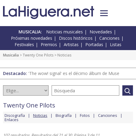
MUSICALIA:
Noticias musicales
Novedades
Próximas novedades
Discos históricos
Canciones
Festivales
Premios
Artistas
Portadas
Listas
Musicalia
>
Twenty One Pilots
> Noticias
Destacado:
'The wow! signal' es el décimo álbum de Muse
Twenty One Pilots
Discografía
Noticias
Biografía
Fotos
Canciones
Enlaces
102 resultados. Resultados del 21 al 30. Página 3 de 11