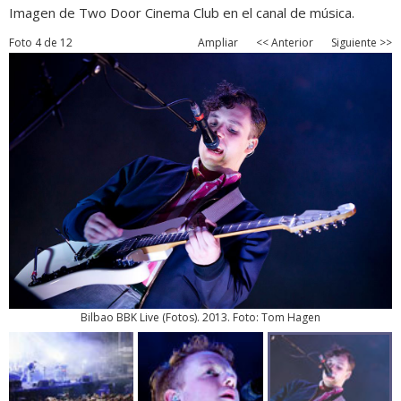
Imagen de Two Door Cinema Club en el canal de música.
Foto 4 de 12
Ampliar
<< Anterior
Siguiente >>
Bilbao BBK Live
(
Fotos
). 2013. Foto: Tom Hagen