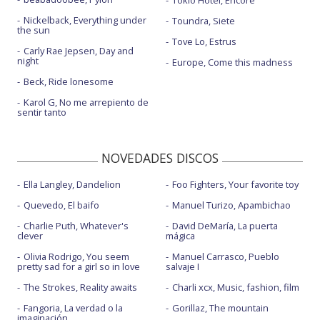
Tokio Hotel, Encore
Nickelback, Everything under
Toundra, Siete
the sun
Tove Lo, Estrus
Carly Rae Jepsen, Day and
night
Europe, Come this madness
Beck, Ride lonesome
Karol G, No me arrepiento de
sentir tanto
NOVEDADES DISCOS
Ella Langley, Dandelion
Foo Fighters, Your favorite toy
Quevedo, El baifo
Manuel Turizo, Apambichao
Charlie Puth, Whatever's
David DeMaría, La puerta
clever
mágica
Olivia Rodrigo, You seem
Manuel Carrasco, Pueblo
pretty sad for a girl so in love
salvaje I
The Strokes, Reality awaits
Charli xcx, Music, fashion, film
Fangoria, La verdad o la
Gorillaz, The mountain
imaginación