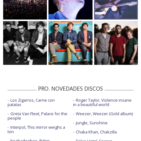
PRO. NOVEDADES DISCOS
Los Zigarros, Carne con
Roger Taylor, Violence insane
patatas
in a beautiful world
Greta Van Fleet, Palace for the
Weezer, Weezer (Gold album)
people
Jungle, Sunshine
Interpol, This mirror weighs a
ton
Chaka Khan, Chakzilla
beabadoobee, Pylon