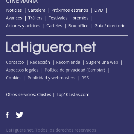
CINEMANÍA
Noticias
Cartelera
Próximos estrenos
DVD
Avances
Tráilers
Festivales + premios
Actores y actrices
Carteles
Box-office
Guía / directorio
Contacto
Redacción
Recomienda
Sugiere una web
Aspectos legales
Política de privacidad
(
Cambiar
)
Cookies
Publicidad y webmasters
RSS
Otros servicios:
Chistes
|
Top10Listas.com
LaHiguera.net. Todos los derechos reservados