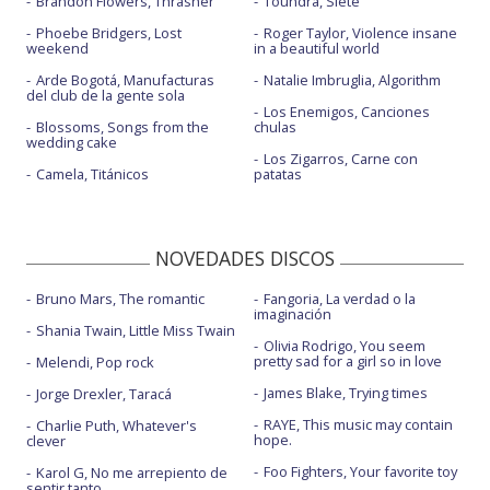
Brandon Flowers, Thrasher
Toundra, Siete
Phoebe Bridgers, Lost
Roger Taylor, Violence insane
weekend
in a beautiful world
Arde Bogotá, Manufacturas
Natalie Imbruglia, Algorithm
del club de la gente sola
Los Enemigos, Canciones
Blossoms, Songs from the
chulas
wedding cake
Los Zigarros, Carne con
Camela, Titánicos
patatas
NOVEDADES DISCOS
Bruno Mars, The romantic
Fangoria, La verdad o la
imaginación
Shania Twain, Little Miss Twain
Olivia Rodrigo, You seem
pretty sad for a girl so in love
Melendi, Pop rock
James Blake, Trying times
Jorge Drexler, Taracá
RAYE, This music may contain
Charlie Puth, Whatever's
hope.
clever
Foo Fighters, Your favorite toy
Karol G, No me arrepiento de
sentir tanto