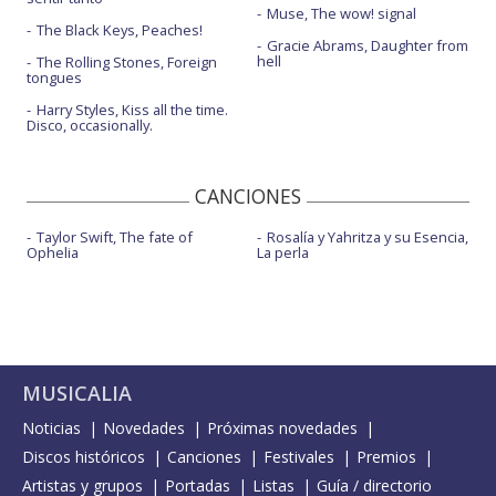
Muse, The wow! signal
The Black Keys, Peaches!
Gracie Abrams, Daughter from
hell
The Rolling Stones, Foreign
tongues
Harry Styles, Kiss all the time.
Disco, occasionally.
CANCIONES
Taylor Swift, The fate of
Rosalía y Yahritza y su Esencia,
Ophelia
La perla
MUSICALIA
Noticias
Novedades
Próximas novedades
Discos históricos
Canciones
Festivales
Premios
Artistas y grupos
Portadas
Listas
Guía / directorio