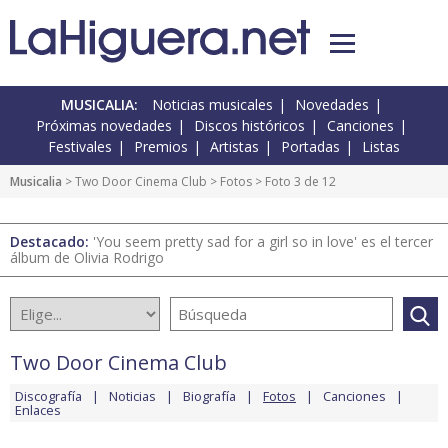
MUSICALIA:
Noticias musicales
Novedades
Próximas novedades
Discos históricos
Canciones
Festivales
Premios
Artistas
Portadas
Listas
Musicalia
>
Two Door Cinema Club
>
Fotos
> Foto 3 de 12
Destacado:
'You seem pretty sad for a girl so in love' es el tercer
álbum de Olivia Rodrigo
Two Door Cinema Club
Discografía
Noticias
Biografía
Fotos
Canciones
Enlaces