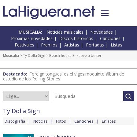
MUSICALIA:
Noticias musicales
Novedades
Próximas novedades
Discos históricos
Canciones
Festivales
Premios
Artistas
Portadas
Listas
Musicalia
>
Ty Dolla $ign
>
Beach house 3
> Love u better
Destacado:
'Foreign tongues' es el vigesimoquinto álbum de
estudio de los Rolling Stones
Ty Dolla $ign
Discografía
Noticias
Fotos
Canciones
Enlaces