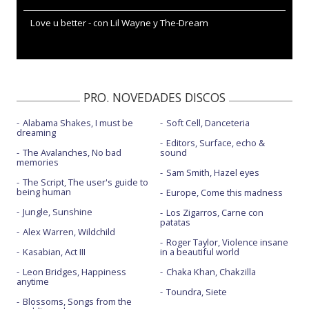
Love u better - con Lil Wayne y The-Dream
PRO. NOVEDADES DISCOS
Alabama Shakes, I must be
Soft Cell, Danceteria
dreaming
Editors, Surface, echo &
The Avalanches, No bad
sound
memories
Sam Smith, Hazel eyes
The Script, The user's guide to
being human
Europe, Come this madness
Jungle, Sunshine
Los Zigarros, Carne con
patatas
Alex Warren, Wildchild
Roger Taylor, Violence insane
Kasabian, Act III
in a beautiful world
Leon Bridges, Happiness
Chaka Khan, Chakzilla
anytime
Toundra, Siete
Blossoms, Songs from the