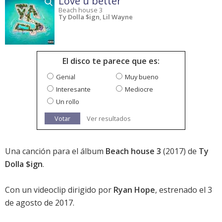
Love u better
Beach house 3
Ty Dolla $ign
,
Lil Wayne
El disco te parece que es:
Genial
Muy bueno
Interesante
Mediocre
Un rollo
Votar
Ver resultados
Una canción para el álbum
Beach house 3
(2017) de
Ty
Dolla $ign
.
Con un videoclip dirigido por
Ryan Hope
, estrenado el 3
de agosto de 2017.