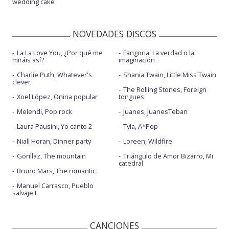
wedding cake
NOVEDADES DISCOS
La La Love You, ¿Por qué me
Fangoria, La verdad o la
miráis así?
imaginación
Charlie Puth, Whatever's
Shania Twain, Little Miss Twain
clever
The Rolling Stones, Foreign
Xoel López, Oniria popular
tongues
Melendi, Pop rock
Juanes, JuanesTeban
Laura Pausini, Yo canto 2
Tyla, A*Pop
Niall Horan, Dinner party
Loreen, Wildfire
Gorillaz, The mountain
Triángulo de Amor Bizarro, Mi
catedral
Bruno Mars, The romantic
Manuel Carrasco, Pueblo
salvaje I
CANCIONES