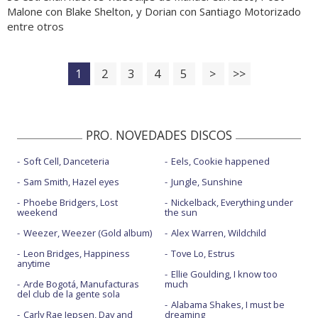
Malone con Blake Shelton, y Dorian con Santiago Motorizado
entre otros
1
2
3
4
5
>
>>
PRO. NOVEDADES DISCOS
Soft Cell, Danceteria
Eels, Cookie happened
Sam Smith, Hazel eyes
Jungle, Sunshine
Phoebe Bridgers, Lost
Nickelback, Everything under
weekend
the sun
Weezer, Weezer (Gold album)
Alex Warren, Wildchild
Leon Bridges, Happiness
Tove Lo, Estrus
anytime
Ellie Goulding, I know too
Arde Bogotá, Manufacturas
much
del club de la gente sola
Alabama Shakes, I must be
Carly Rae Jepsen, Day and
dreaming