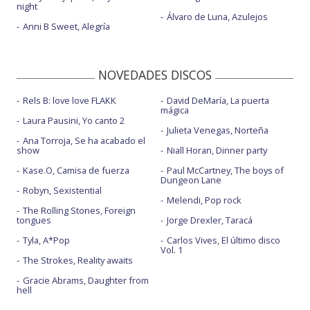
night
Álvaro de Luna, Azulejos
Anni B Sweet, Alegría
NOVEDADES DISCOS
Rels B: love love FLAKK
David DeMaría, La puerta
mágica
Laura Pausini, Yo canto 2
Julieta Venegas, Norteña
Ana Torroja, Se ha acabado el
show
Niall Horan, Dinner party
Kase.O, Camisa de fuerza
Paul McCartney, The boys of
Dungeon Lane
Robyn, Sexistential
Melendi, Pop rock
The Rolling Stones, Foreign
tongues
Jorge Drexler, Taracá
Tyla, A*Pop
Carlos Vives, El último disco
Vol. 1
The Strokes, Reality awaits
Gracie Abrams, Daughter from
hell