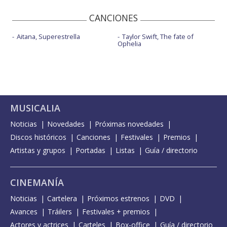
CANCIONES
Aitana, Superestrella
Taylor Swift, The fate of
Ophelia
MUSICALIA
Noticias
Novedades
Próximas novedades
Discos históricos
Canciones
Festivales
Premios
Artistas y grupos
Portadas
Listas
Guía / directorio
CINEMANÍA
Noticias
Cartelera
Próximos estrenos
DVD
Avances
Tráilers
Festivales + premios
Actores y actrices
Carteles
Box-office
Guía / directorio