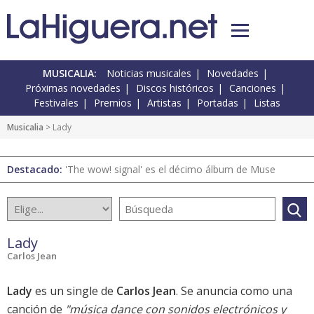
MUSICALIA:
Noticias musicales
Novedades
Próximas novedades
Discos históricos
Canciones
Festivales
Premios
Artistas
Portadas
Listas
Musicalia
> Lady
Destacado:
'The wow! signal' es el décimo álbum de Muse
Lady
Carlos Jean
Lady
es un single de
Carlos Jean
. Se anuncia como una
canción de
"música dance con sonidos electrónicos y