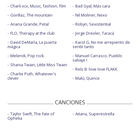
Charli xcx, Music, fashion, film
Bad Gyal, Más cara
Gorillaz, The mountain
Nil Moliner, Nexo
Ariana Grande, Petal
Robyn, Sexistential
FLO, Therapy at the club
Jorge Drexler, Taracá
David DeMaría, La puerta
Karol G, No me arrepiento de
mágica
sentir tanto
Melendi, Pop rock
Manuel Carrasco, Pueblo
salvaje I
Shania Twain, Little Miss Twain
Rels B: love love FLAKK
Charlie Puth, Whatever's
clever
Malú, Quince
CANCIONES
Taylor Swift, The fate of
Aitana, Superestrella
Ophelia