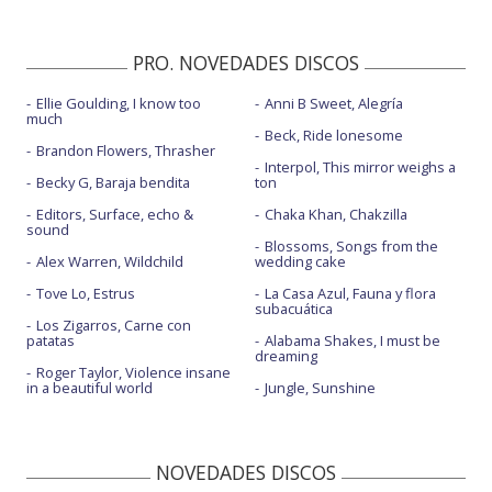
PRO. NOVEDADES DISCOS
Ellie Goulding, I know too
Anni B Sweet, Alegría
much
Beck, Ride lonesome
Brandon Flowers, Thrasher
Interpol, This mirror weighs a
Becky G, Baraja bendita
ton
Editors, Surface, echo &
Chaka Khan, Chakzilla
sound
Blossoms, Songs from the
Alex Warren, Wildchild
wedding cake
Tove Lo, Estrus
La Casa Azul, Fauna y flora
subacuática
Los Zigarros, Carne con
patatas
Alabama Shakes, I must be
dreaming
Roger Taylor, Violence insane
in a beautiful world
Jungle, Sunshine
NOVEDADES DISCOS